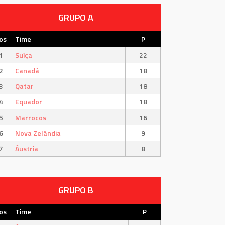
GRUPO A
os
Time
P
1
Suíça
22
2
Canadá
18
3
Qatar
18
4
Equador
18
5
Marrocos
16
6
Nova Zelândia
9
7
Áustria
8
GRUPO B
os
Time
P