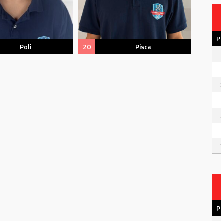
P
Poli
20
Pisca
P