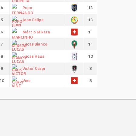
4
Pupo
13
5
Jean Felipe
13
6
Márcio Miksza
11
7
Lucas Bianco
11
8
Lucas Haus
10
9
Victor Carpi
8
10
Vine
8