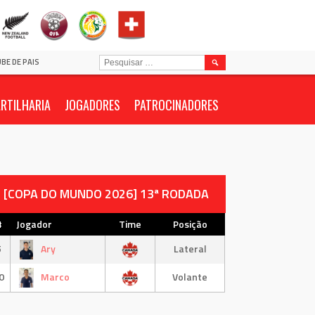
PESQUISAR
UBE DE PAIS
POR:
RTILHARIA
JOGADORES
PATROCINADORES
[COPA DO MUNDO 2026] 13ª RODADA
#
Jogador
Time
Posição
5
Ary
Lateral
0
Marco
Volante