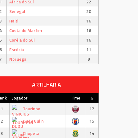
1
África do Sul
22
2
Senegal
20
3
Haiti
16
4
Costa do Marfim
16
5
Coréia do Sul
16
6
Escócia
11
7
Noruega
9
ARTILHARIA
ank
Jogador
Time
G
1
Tourinho
17
2
Dudu Gulin
15
3
Chupeta
14