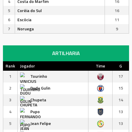
4
Costa do Marfim
16
5
Coréia do Sul
16
6
Escócia
11
7
Noruega
9
ARTILHARIA
Rank
Jogador
Time
G
1
Tourinho
17
2
Dudu Gulin
15
3
Chupeta
14
4
Pupo
13
5
Jean Felipe
13