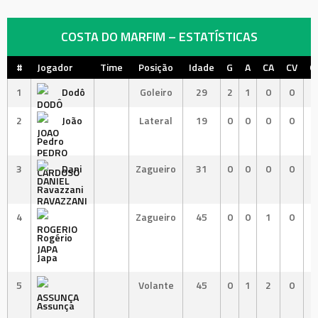
COSTA DO MARFIM – ESTATÍSTICAS
#
Jogador
Time
Posição
Idade
G
A
CA
CV
G
1
Dodô
Goleiro
29
2
1
0
0
2
João
Lateral
19
0
0
0
0
Pedro
3
Dani
Zagueiro
31
0
0
0
0
Ravazzani
4
Zagueiro
45
0
0
1
0
Rogério
Japa
5
Volante
45
0
1
2
0
Assunça