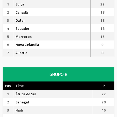
1
Suíça
22
2
Canadá
18
3
Qatar
18
4
Equador
18
5
Marrocos
16
6
Nova Zelândia
9
7
Áustria
8
GRUPO B
Pos
Time
P
1
África do Sul
22
2
Senegal
20
3
Haiti
16