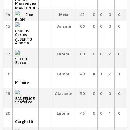
Marcondes
14
Elon
Meia
43
0
0
0
0
15
Volante
60
0
0
0
0
Carlos
Alberto
17
Lateral
60
0
0
2
0
Secco
18
Lateral
40
4
1
2
1
Mineiro
19
Atacante
50
0
0
0
0
Sanfelice
20
Lateral
46
0
0
1
0
Garghetti