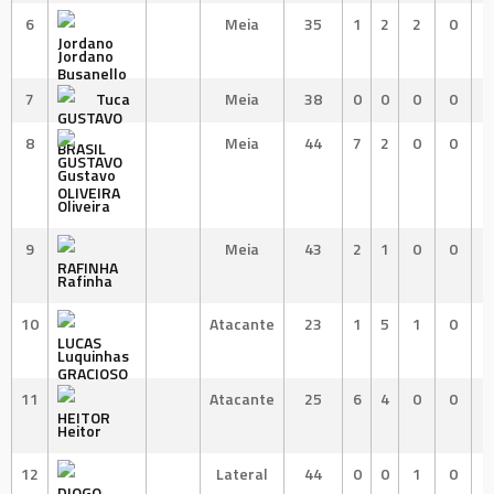
6
Meia
35
1
2
2
0
Jordano
7
Tuca
Meia
38
0
0
0
0
8
Meia
44
7
2
0
0
Gustavo
Oliveira
9
Meia
43
2
1
0
0
Rafinha
10
Atacante
23
1
5
1
0
Luquinhas
11
Atacante
25
6
4
0
0
Heitor
12
Lateral
44
0
0
1
0