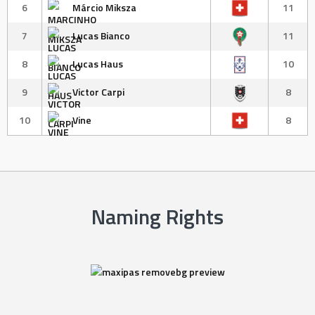
6
Márcio Miksza
11
7
Lucas Bianco
11
8
Lucas Haus
10
9
Victor Carpi
8
10
Vine
8
Naming Rights