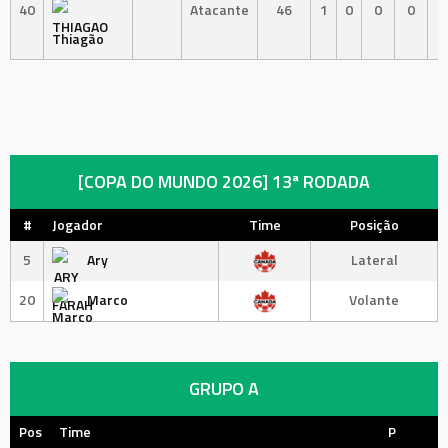
40
Atacante
46
1
0
0
0
Thiagão
[COPA DO MUNDO 2026] 13ª RODADA
#
Jogador
Time
Posição
5
Ary
Lateral
20
Marco
Volante
GRUPO A
Pos
Time
P