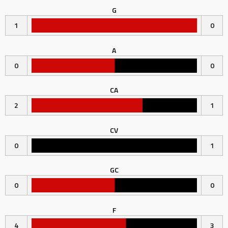
G
1
0
A
0
0
CA
2
1
CV
0
1
GC
0
0
F
4
3