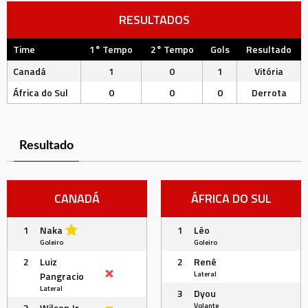
RESULTADOS
Time
1° Tempo
2° Tempo
Gols
Resultado
Canadá
1
0
1
Vitória
África do Sul
0
0
0
Derrota
Resultado
CANADÁ
ÁFRICA DO SUL
1
Naka
1
Léo
Goleiro
Goleiro
2
Luiz
2
Renê
Lateral
Pangracio
Lateral
3
Dyou
Volante
3
Wilson Jr.