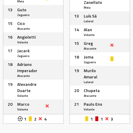
Meia
Zanellato
Meia
13
Guto
Zagueiro
13
Luís Sá
Lateral
15
Cico
Atacante
14
Alan
Volante
16
Angioletti
Volante
15
Greg
Atacante
17
Jacaré
Zagueiro
18
Joma
Zagueiro
18
Adriano
Imperador
19
Murilo
Atacante
Amaral
Lateral
19
Alexandre
Duarte
20
Chupeta
Volante
Atacante
20
Marco
21
Paulo Ens
Volante
Volante
1
2
4
1
1
3