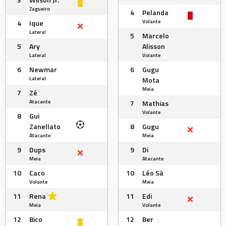
Zagueiro
4
Pelanda
Volante
4
Ique
Lateral
5
Marcelo
5
Ary
Alisson
Lateral
Volante
6
Newmar
6
Gugu
Lateral
Mota
Meia
7
Zé
Atacante
7
Mathias
Volante
8
Gui
Zanellato
8
Gugu
Atacante
Meia
9
Dups
9
Di
Meia
Atacante
10
Caco
10
Léo Sá
Volante
Meia
11
Rena
11
Edi
Meia
Volante
12
Bico
12
Ber