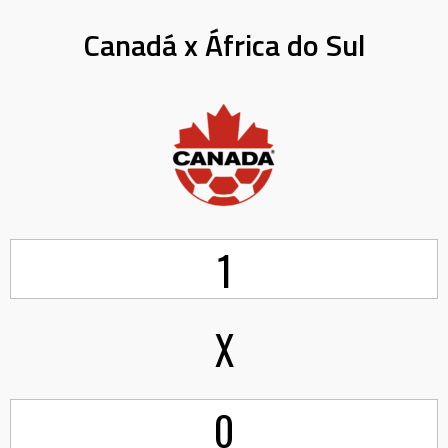
Canadá x África do Sul
1
X
0