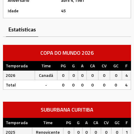
Aniversário
abril 4, 1981
Idade
45
Estatísticas
COPA DO MUNDO 2026
Temporada
Time
PG
G
A
CA
CV
GC
F
2026
Canadá
0
0
0
0
0
0
4
Total
-
0
0
0
0
0
0
4
SUBURBANA CURITIBA
Temporada
Time
PG
G
A
CA
CV
GC
F
2025
Renovicente
0
0
0
0
0
0
1