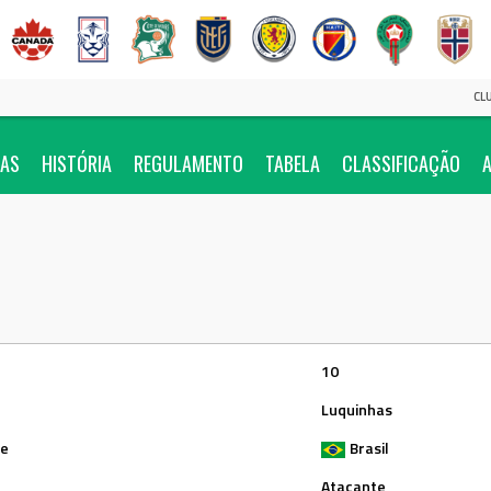
CL
IAS
HISTÓRIA
REGULAMENTO
TABELA
CLASSIFICAÇÃO
A
10
Luquinhas
de
Brasil
Atacante