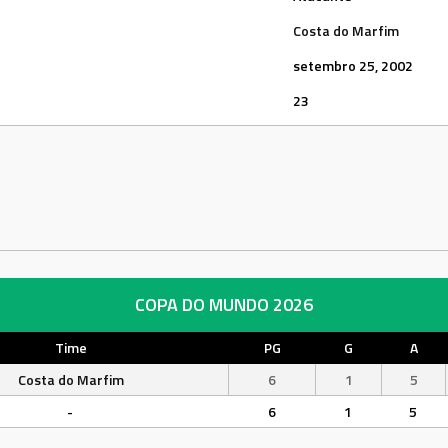
Costa do Marfim
setembro 25, 2002
23
COPA DO MUNDO 2026
Time
PG
G
A
Costa do Marfim
6
1
5
-
6
1
5