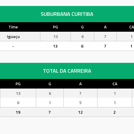
SUBURBANA CURITIBA
Time
PG
G
A
CA
Iguaçu
13
6
7
1
-
13
6
7
1
TOTAL DA CARREIRA
PG
G
A
CA
13
6
7
1
6
1
5
1
19
7
12
2