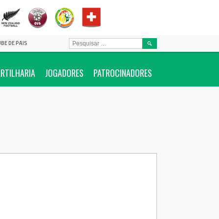
PESQUISAR
UBE DE PAIS
POR:
RTILHARIA
JOGADORES
PATROCINADORES