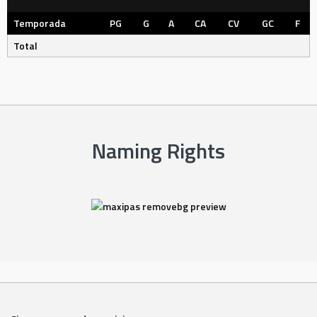
Temporada
PG
G
A
CA
CV
GC
F
Total
Naming Rights