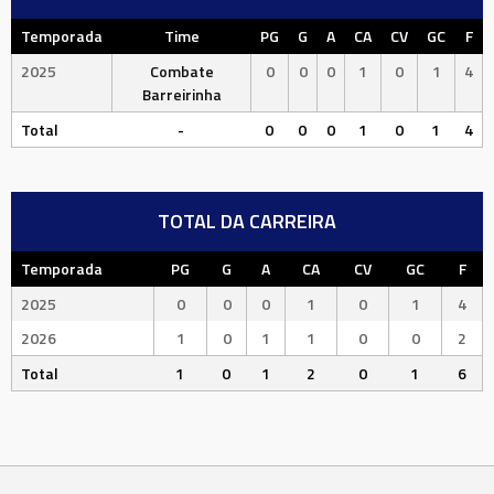
Temporada
Time
PG
G
A
CA
CV
GC
F
2025
Combate
0
0
0
1
0
1
4
Barreirinha
Total
-
0
0
0
1
0
1
4
TOTAL DA CARREIRA
Temporada
PG
G
A
CA
CV
GC
F
2025
0
0
0
1
0
1
4
2026
1
0
1
1
0
0
2
Total
1
0
1
2
0
1
6