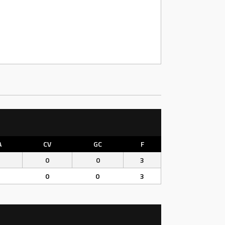
A
CV
GC
F
0
0
3
0
0
3