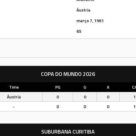
Áustria
março 7, 1961
65
COPA DO MUNDO 2026
Time
PG
G
A
C
Áustria
0
0
0
1
-
0
0
0
1
SUBURBANA CURITIBA