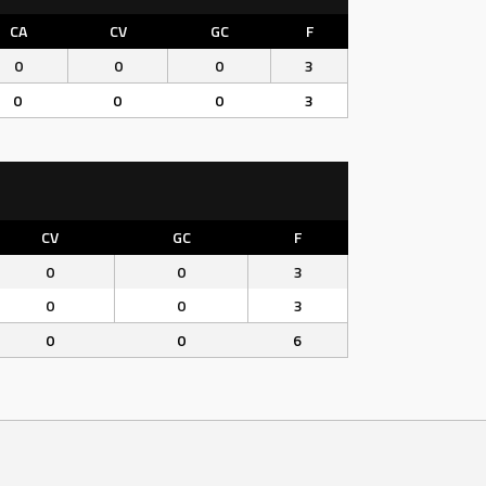
CA
CV
GC
F
0
0
0
3
0
0
0
3
CV
GC
F
0
0
3
0
0
3
0
0
6