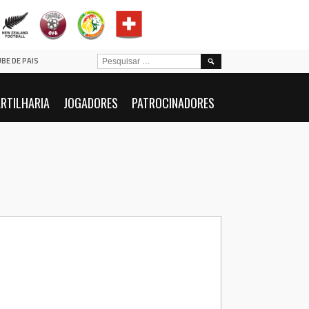
PESQUISAR
UBE DE PAIS
POR:
RTILHARIA
JOGADORES
PATROCINADORES