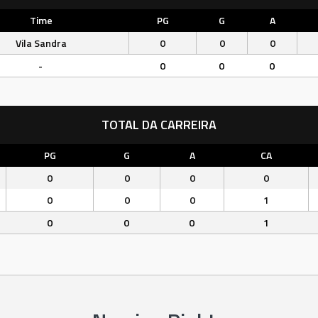
Time
PG
G
A
Vila Sandra
0
0
0
-
0
0
0
TOTAL DA CARREIRA
PG
G
A
CA
0
0
0
0
0
0
0
1
0
0
0
1