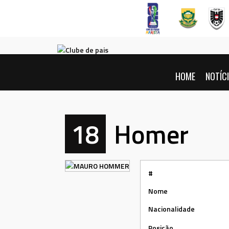
Pular
para
conteúdo
HOME
NOTÍC
18
Homer
#
Nome
Nacionalidade
Posição