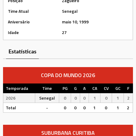
Posição
Zagueiro
Time Atual
Senegal
Aniversário
maio 10, 1999
Idade
27
Estatísticas
COPA DO MUNDO 2026
Temporada
Time
PG
G
A
CA
CV
GC
F
2026
Senegal
0
0
0
1
0
1
2
Total
-
0
0
0
1
0
1
2
SUBURBANA CURITIBA