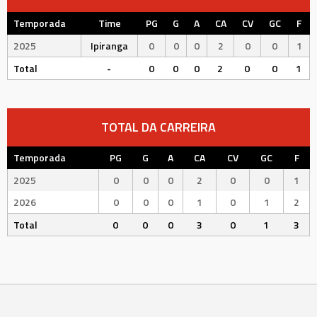
Temporada
Time
PG
G
A
CA
CV
GC
F
2025
Ipiranga
0
0
0
2
0
0
1
Total
-
0
0
0
2
0
0
1
TOTAL DA CARREIRA
Temporada
PG
G
A
CA
CV
GC
F
2025
0
0
0
2
0
0
1
2026
0
0
0
1
0
1
2
Total
0
0
0
3
0
1
3