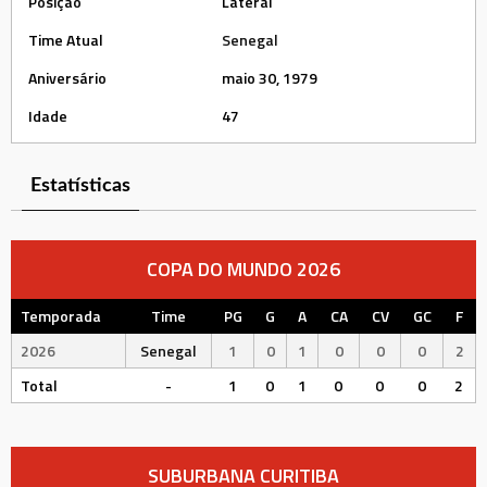
Posição
Lateral
Time Atual
Senegal
Aniversário
maio 30, 1979
Idade
47
Estatísticas
COPA DO MUNDO 2026
Temporada
Time
PG
G
A
CA
CV
GC
F
2026
Senegal
1
0
1
0
0
0
2
Total
-
1
0
1
0
0
0
2
SUBURBANA CURITIBA