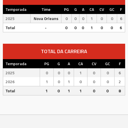
Temporada
Time
PG
G
A
CA
CV
GC
F
2025
Nova Orleans
0
0
0
1
0
0
6
Total
-
0
0
0
1
0
0
6
TOTAL DA CARREIRA
Temporada
PG
G
A
CA
CV
GC
F
2025
0
0
0
1
0
0
6
2026
1
0
1
0
0
0
2
Total
1
0
1
1
0
0
8