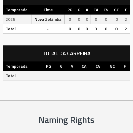
Temporada
Time
PG
G
A
CA
CV
GC
F
2026
Nova Zelândia
0
0
0
0
0
0
2
Total
-
0
0
0
0
0
0
2
TOTAL DA CARREIRA
Temporada
PG
G
A
CA
CV
GC
F
Total
Naming Rights