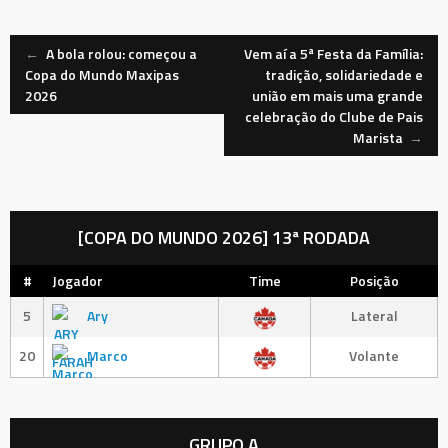
Navegação
←
A bola rolou: começou a
Vem aí a 5ª Festa da Família:
Copa do Mundo Maxipas
tradição, solidariedade e
2026
união em mais uma grande
de
celebração do Clube de Pais
Marista
→
Mensagem
[COPA DO MUNDO 2026] 13ª RODADA
#
Jogador
Time
Posição
5
Ary
Lateral
20
Marco
Volante
GRUPO A