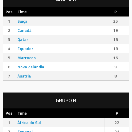
Pos
Time
P
1
Suíça
25
2
Canadá
19
3
Qatar
18
4
Equador
18
5
Marrocos
16
6
Nova Zelândia
9
7
Áustria
8
GRUPO B
Pos
Time
P
1
África do Sul
22
2
Senegal
21