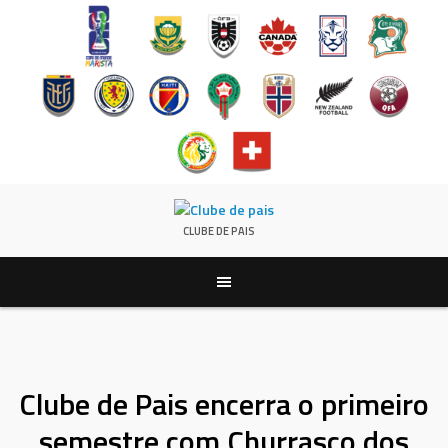
Pular
para
CLUBE DE PAIS
conteúdo
Clube de Pais encerra o primeiro
semestre com Churrasco dos