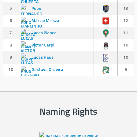
5
Pupo
13
6
Márcio Miksza
12
7
Lucas Bianco
11
8
Victor Carpi
10
9
Lucas Haus
10
10
Gustavo Oliveira
9
Naming Rights