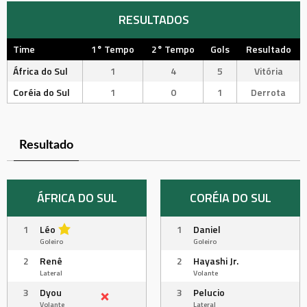
RESULTADOS
Time
1° Tempo
2° Tempo
Gols
Resultado
África do Sul
1
4
5
Vitória
Coréia do Sul
1
0
1
Derrota
Resultado
ÁFRICA DO SUL
CORÉIA DO SUL
1
Léo
1
Daniel
Goleiro
Goleiro
2
Renê
2
Hayashi Jr.
Lateral
Volante
3
Dyou
3
Pelucio
Volante
Lateral