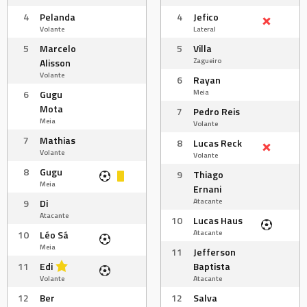
4
Pelanda
4
Jefico
Volante
Lateral
5
Marcelo
5
Villa
Zagueiro
Alisson
Volante
6
Rayan
Meia
6
Gugu
Mota
7
Pedro Reis
Meia
Volante
7
Mathias
8
Lucas Reck
Volante
Volante
8
Gugu
9
Thiago
Meia
Ernani
Atacante
9
Di
Atacante
10
Lucas Haus
Atacante
10
Léo Sá
Meia
11
Jefferson
11
Edi
Baptista
Volante
Atacante
12
Ber
12
Salva