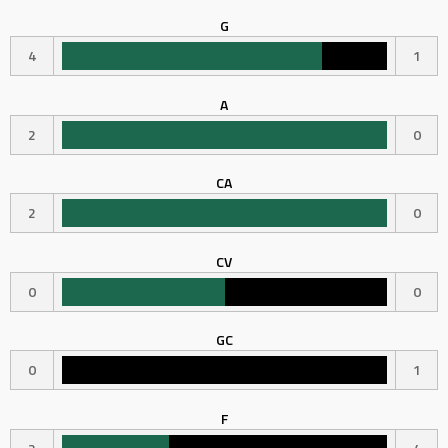
G
4
1
A
2
0
CA
2
0
CV
0
0
GC
0
1
F