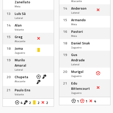
Atacante
Zanellato
Meia
14
Anderson
Lateral
13
Luís Sá
Lateral
15
Armando
Meia
14
Alan
Volante
16
Pastori
Meia
15
Greg
Atacante
18
Daniel Snak
Zagueiro
18
Joma
Zagueiro
19
Gus
19
Murilo
Andrade
Lateral
Amaral
Lateral
20
Murigol
Zagueiro
20
Chupeta
Atacante
21
Edu
Bittencourt
21
Paulo Ens
Zagueiro
Volante
1
1
4
4
2
2
2