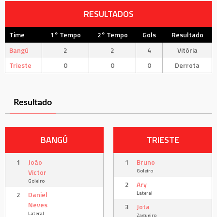
RESULTADOS
Time
1° Tempo
2° Tempo
Gols
Resultado
Bangú
2
2
4
Vitória
Trieste
0
0
0
Derrota
Resultado
BANGÚ
TRIESTE
1
João
1
Bruno
Goleiro
Victor
Goleiro
2
Ary
Lateral
2
Daniel
Neves
3
Jota
Lateral
Zagueiro