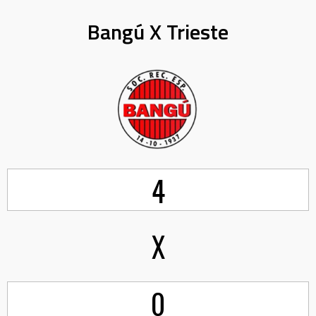
Bangú X Trieste
4
X
0