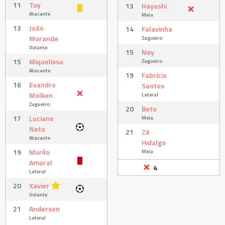
11
Tuy
13
Hayashi
Atacante
Meia
13
João
14
Falavinha
Morande
Zagueiro
Volante
15
Ney
15
Miquelissa
Zagueiro
Atacante
19
Fabrício
16
Evandro
Santos
Molken
Lateral
Zagueiro
20
Beto
17
Luciano
Meia
Neto
21
Zé
Atacante
Hidalgo
19
Murilo
Meia
Amaral
4
Lateral
20
Xavier
Volante
21
Anderson
Lateral