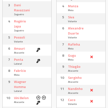
3
Dani
4
Manza
Ravazzani
Meia
Zagueiro
5
Siva
4
Rogério
Volante
Japa
6
Alexandre
Zagueiro
Duarte
5
Possoli
Volante
Volante
7
Rafinha
6
Amauri
Meia
Atacante
8
Gugu
7
Ponta
Meia
Lateral
9
Thiagão
8
Fabrício
Atacante
Meia
10
Serginho
9
Wagner
Atacante
Homma
11
Nandinho
Lateral
Atacante
10
Vini Belon
12
Caco
Atacante
Volante