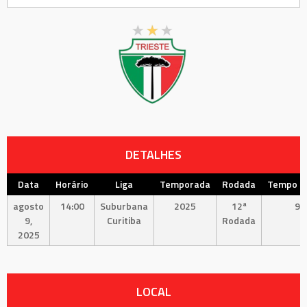
DETALHES
Data
Horário
Liga
Temporada
Rodada
Tempo In
agosto
14:00
Suburbana
2025
12ª
90
9,
Curitiba
Rodada
2025
LOCAL