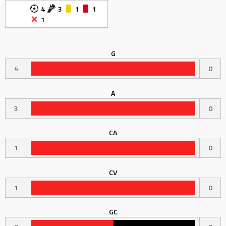
4
3
1
1
1
G
4
0
A
3
0
CA
1
0
CV
1
0
GC