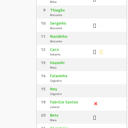
Meia
9
Thiagão
Atacante
10
Serginho
Atacante
11
Nandinho
Atacante
12
Caco
Volante
13
Hayashi
Meia
14
Falavinha
Zagueiro
15
Ney
Zagueiro
19
Fabrício Santos
Lateral
20
Beto
Meia