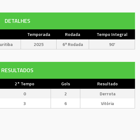
DETALHES
Temporada
Rodada
Tempo Integral
ritiba
2025
6ª Rodada
90'
RESULTADOS
2° Tempo
Gols
Resultado
0
2
Derrota
3
6
Vitória