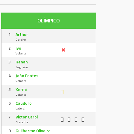
OLÍMPICO
1
Arthur
Goleiro
2
Ivo
Volante
3
Renan
Zagueiro
4
João Fontes
Volante
5
Xermi
Volante
6
Cauduro
Lateral
7
Victor Carpi
Atacante
8
Guilherme Oliveira