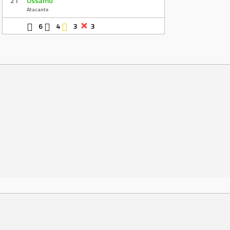
21
Ossamu
Atacante
6
4
3
3