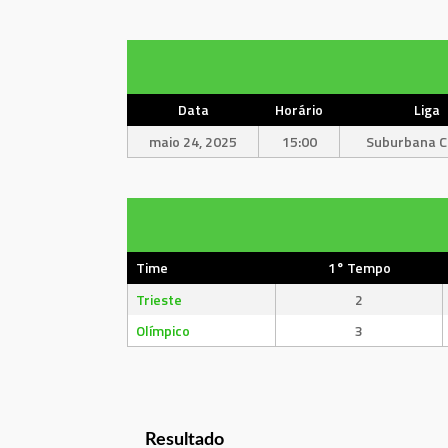
Data
Horário
Liga
maio 24, 2025
15:00
Suburbana Cu
Time
1° Tempo
Trieste
2
Olímpico
3
Resultado