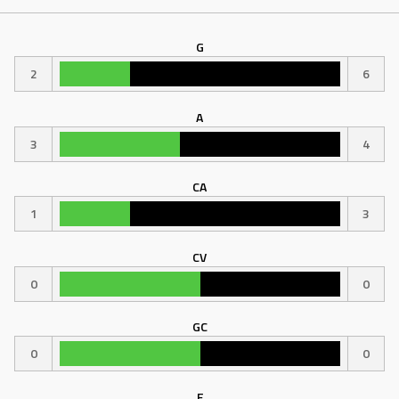
G
2
6
A
3
4
CA
1
3
CV
0
0
GC
0
0
F