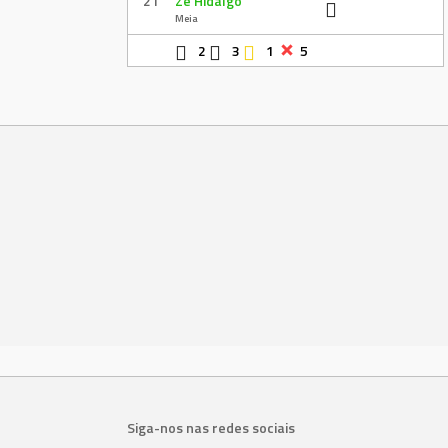
21
Zé Hidalgo
Meia
2
3
1
5
Siga-nos nas redes sociais