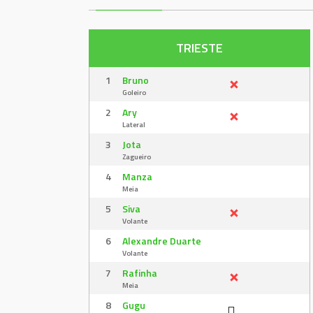
TRIESTE
1
Bruno
Goleiro
2
Ary
Lateral
3
Jota
Zagueiro
4
Manza
Meia
5
Siva
Volante
6
Alexandre Duarte
Volante
7
Rafinha
Meia
8
Gugu