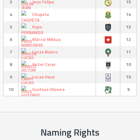
3
Jean Felipe
15
4
Chupeta
14
5
Pupo
13
6
Márcio Miksza
12
7
Lucas Bianco
11
8
Victor Carpi
10
9
Lucas Haus
10
10
Gustavo Oliveira
9
Naming Rights