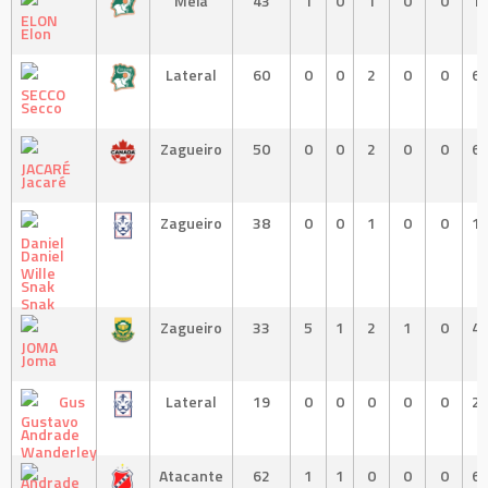
Meia
43
1
0
1
0
0
1
Elon
Lateral
60
0
0
2
0
0
6
Secco
Zagueiro
50
0
0
2
0
0
6
Jacaré
Zagueiro
38
0
0
1
0
0
1
Daniel
Snak
Zagueiro
33
5
1
2
1
0
4
Joma
Gus
Lateral
19
0
0
0
0
0
2
Andrade
Atacante
62
1
1
0
0
0
6