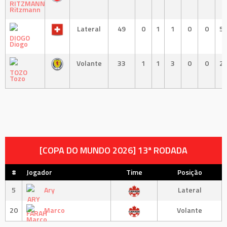
Ritzmann
Lateral
49
0
1
1
0
0
5
Diogo
Volante
33
1
1
3
0
0
2
Tozo
[COPA DO MUNDO 2026] 13ª RODADA
#
Jogador
Time
Posição
5
Ary
Lateral
20
Marco
Volante