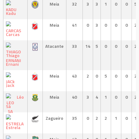
Meia
32
3
3
1
0
0
5
Kadu
Meia
41
0
3
0
0
0
2
Carcas
Atacante
33
14
5
0
0
0
2
Thiago
Ernani
Meia
43
2
0
5
0
0
2
Jack
Léo
Meia
40
3
4
1
0
0
2
Sá
Zagueiro
35
0
2
2
1
0
1
Estrela