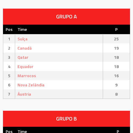
GRUPO A
Pos
Time
P
1
Suíça
25
2
Canadá
19
3
Qatar
18
4
Equador
18
5
Marrocos
16
6
Nova Zelândia
9
7
Áustria
8
GRUPO B
Pos
Time
P