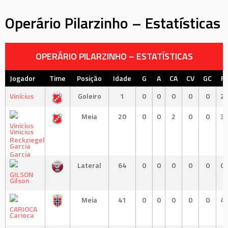
Operário Pilarzinho – Estatísticas
OPERÁRIO PILARZINHO – ESTATÍSTICAS
Jogador
Time
Posição
Idade
G
A
CA
CV
GC
F
Vinícius
Goleiro
1
0
0
0
0
0
2
Meia
20
0
0
2
0
0
3
Vinicius
Garcia
Lateral
64
0
0
0
0
0
0
Gilson
Meia
41
0
0
0
0
0
4
Carioca