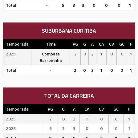
Total
-
6
3
3
0
0
0
1
SUBURBANA CURITIBA
Temporada
Time
PG
G
A
CA
CV
GC
F
2025
Combate
2
0
2
1
0
0
1
Barreirinha
Total
-
2
0
2
1
0
0
1
TOTAL DA CARREIRA
Temporada
PG
G
A
CA
CV
GC
F
2025
2
0
2
1
0
0
1
2026
6
3
3
0
0
0
1