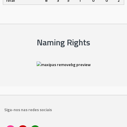
Total
8
3
5
1
0
0
2
Naming Rights
Siga-nos nas redes sociais