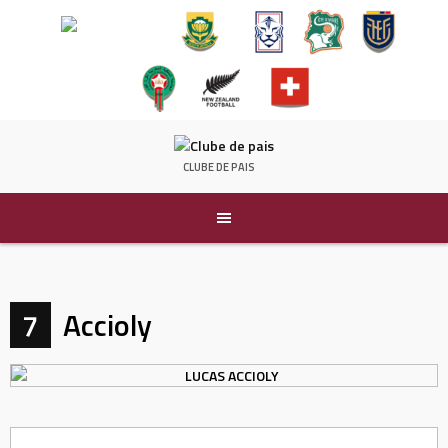
Pular
para
CLUBE DE PAIS
conteúdo
7
Accioly