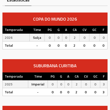
Estatísticas
COPA DO MUNDO 2026
Temporada
Time
PG
G
A
CA
CV
GC
F
2026
Suíça
0
0
0
2
0
0
0
Total
-
0
0
0
2
0
0
0
SUBURBANA CURITIBA
Temporada
Time
PG
G
A
CA
CV
GC
F
2025
Imperial
0
0
0
2
0
0
3
Total
-
0
0
0
2
0
0
3