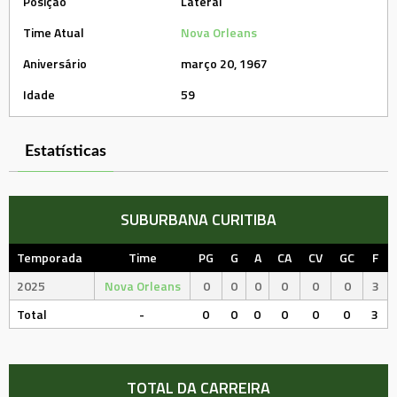
Posição
Lateral
Time Atual
Nova Orleans
Aniversário
março 20, 1967
Idade
59
Estatísticas
SUBURBANA CURITIBA
Temporada
Time
PG
G
A
CA
CV
GC
F
2025
Nova Orleans
0
0
0
0
0
0
3
Total
-
0
0
0
0
0
0
3
TOTAL DA CARREIRA