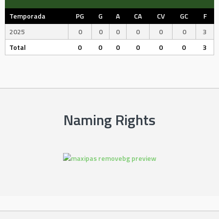
Temporada
PG
G
A
CA
CV
GC
F
2025
0
0
0
0
0
0
3
Total
0
0
0
0
0
0
3
Naming Rights