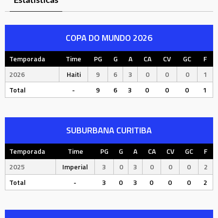
Estatísticas
COPA DO MUNDO 2026
Temporada
Time
PG
G
A
CA
CV
GC
F
2026
Haiti
9
6
3
0
0
0
1
Total
-
9
6
3
0
0
0
1
SUBURBANA CURITIBA
Temporada
Time
PG
G
A
CA
CV
GC
F
2025
Imperial
3
0
3
0
0
0
2
Total
-
3
0
3
0
0
0
2