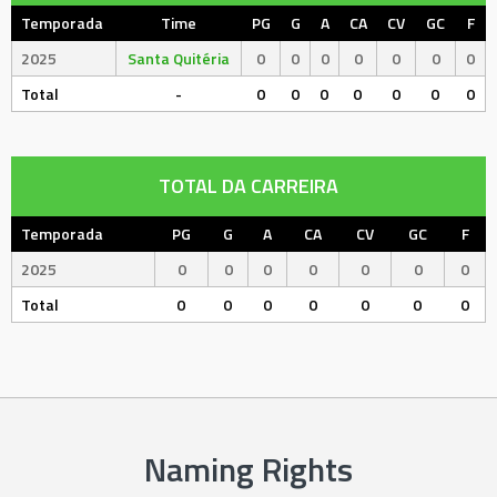
Temporada
Time
PG
G
A
CA
CV
GC
F
2025
Santa Quitéria
0
0
0
0
0
0
0
Total
-
0
0
0
0
0
0
0
TOTAL DA CARREIRA
Temporada
PG
G
A
CA
CV
GC
F
2025
0
0
0
0
0
0
0
Total
0
0
0
0
0
0
0
Naming Rights