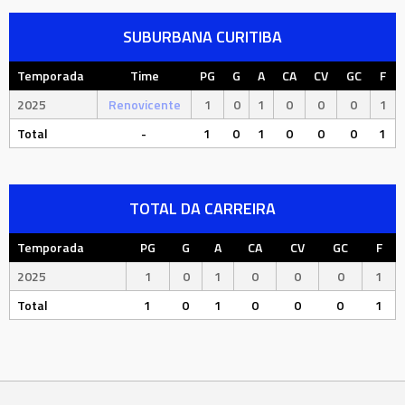
SUBURBANA CURITIBA
Temporada
Time
PG
G
A
CA
CV
GC
F
2025
Renovicente
1
0
1
0
0
0
1
Total
-
1
0
1
0
0
0
1
TOTAL DA CARREIRA
Temporada
PG
G
A
CA
CV
GC
F
2025
1
0
1
0
0
0
1
Total
1
0
1
0
0
0
1