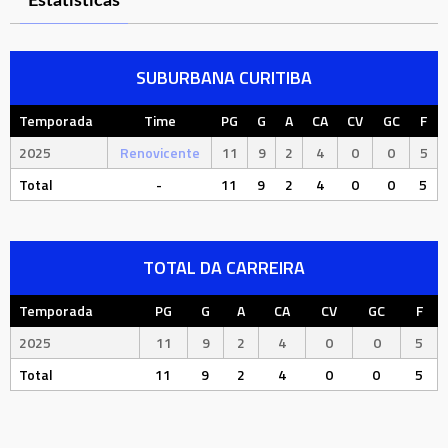
Estatísticas
SUBURBANA CURITIBA
Temporada
Time
PG
G
A
CA
CV
GC
F
2025
Renovicente
11
9
2
4
0
0
5
Total
-
11
9
2
4
0
0
5
TOTAL DA CARREIRA
Temporada
PG
G
A
CA
CV
GC
F
2025
11
9
2
4
0
0
5
Total
11
9
2
4
0
0
5