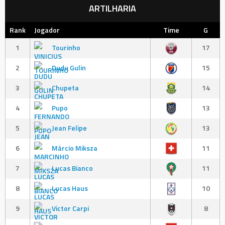
ARTILHARIA
Rank
Jogador
Time
G
1
Tourinho
17
2
Dudu Gulin
15
3
Chupeta
14
4
Pupo
13
5
Jean Felipe
13
6
Márcio Miksza
11
7
Lucas Bianco
11
8
Lucas Haus
10
9
Victor Carpi
8