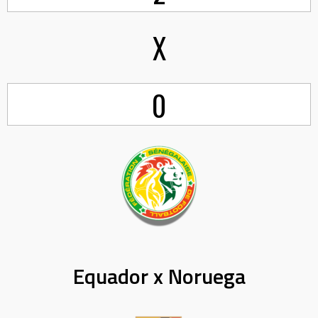
X
0
Equador x Noruega