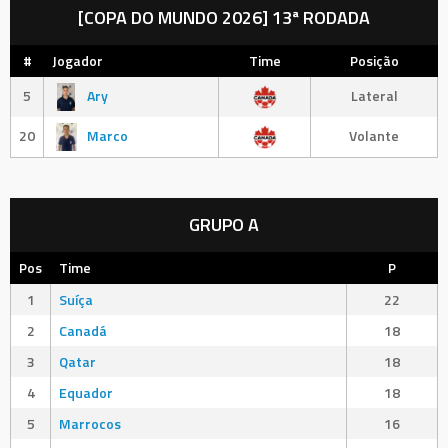
Posts
[COPA DO MUNDO 2026] 13ª RODADA
#
Jogador
Time
Posição
5
Ary
Lateral
20
Marco
Volante
GRUPO A
Pos
Time
P
1
Suíça
22
2
Canadá
18
3
Qatar
18
4
Equador
18
5
Marrocos
16