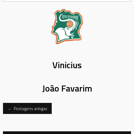
Vinicius
João Favarim
Navegação
←
Postagens antigas
dos