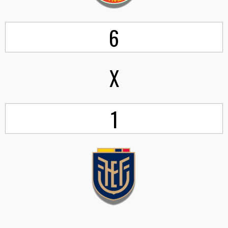
6
X
1