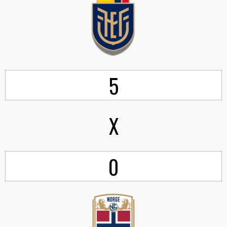
5
X
0