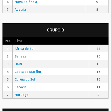
6
Nova Zelândia
9
7
Áustria
8
GRUPO B
Pos
Time
P
1
África do Sul
22
2
Senegal
20
3
Haiti
16
4
Costa do Marfim
16
5
Coréia do Sul
16
6
Escócia
11
7
Noruega
9