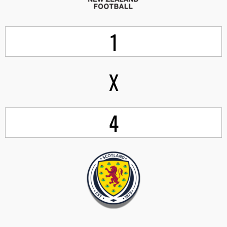
1
X
4