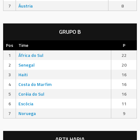
7
Áustria
8
GRUPO B
Pos
Time
P
1
África do Sul
22
2
Senegal
20
3
Haiti
16
4
Costa do Marfim
16
5
Coréia do Sul
16
6
Escócia
11
7
Noruega
9
ARTILHARIA