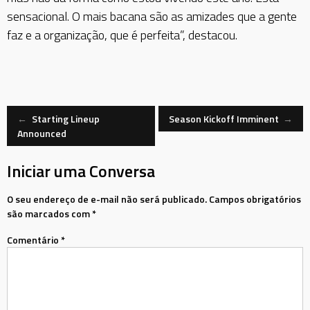
sensacional. O mais bacana são as amizades que a gente
faz e a organização, que é perfeita”, destacou.
Navegação
←
Starting Lineup
Season Kickoff Imminent
→
Announced
de
Iniciar uma Conversa
Mensagem
O seu endereço de e-mail não será publicado.
Campos obrigatórios
são marcados com
*
Comentário
*