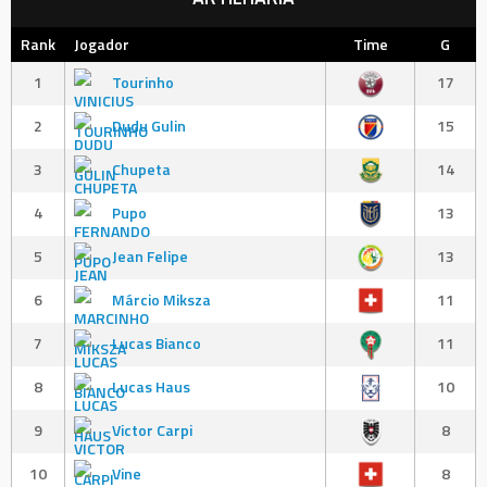
Rank
Jogador
Time
G
1
Tourinho
17
2
Dudu Gulin
15
3
Chupeta
14
4
Pupo
13
5
Jean Felipe
13
6
Márcio Miksza
11
7
Lucas Bianco
11
8
Lucas Haus
10
9
Victor Carpi
8
10
Vine
8