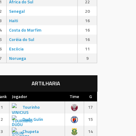
1
África do Sul
22
2
Senegal
20
3
Haiti
16
4
Costa do Marfim
16
5
Coréia do Sul
16
6
Escócia
11
7
Noruega
9
ARTILHARIA
ank
Jogador
Time
G
1
Tourinho
17
2
Dudu Gulin
15
3
Chupeta
14