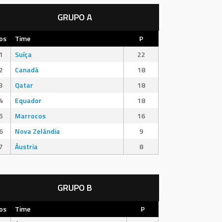
GRUPO A
os
Time
P
1
Suíça
22
2
Canadá
18
3
Qatar
18
4
Equador
18
5
Marrocos
16
6
Nova Zelândia
9
7
Áustria
8
GRUPO B
os
Time
P