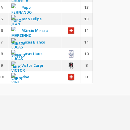
4
Pupo
13
5
Jean Felipe
13
6
Márcio Miksza
11
7
Lucas Bianco
11
8
Lucas Haus
10
9
Victor Carpi
8
10
Vine
8