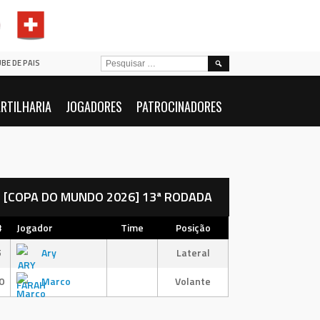
PESQUISAR
UBE DE PAIS
POR:
RTILHARIA
JOGADORES
PATROCINADORES
[COPA DO MUNDO 2026] 13ª RODADA
#
Jogador
Time
Posição
5
Ary
Lateral
0
Marco
Volante