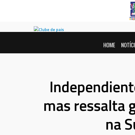
Pular
para
conteúdo
HOME
NOTÍC
Independient
mas ressalta 
na S