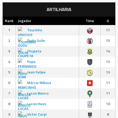
ARTILHARIA
Rank
Jogador
Time
G
1
Tourinho
17
2
Dudu Gulin
15
3
Chupeta
14
4
Pupo
13
5
Jean Felipe
13
6
Márcio Miksza
11
7
Lucas Bianco
11
8
Lucas Haus
10
9
Victor Carpi
8