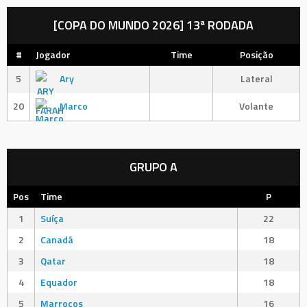
[COPA DO MUNDO 2026] 13ª RODADA
#
Jogador
Time
Posição
5
Ary
Lateral
20
Marco
Volante
GRUPO A
Pos
Time
P
1
Suíça
22
2
Canadá
18
3
Qatar
18
4
Equador
18
5
Marrocos
16