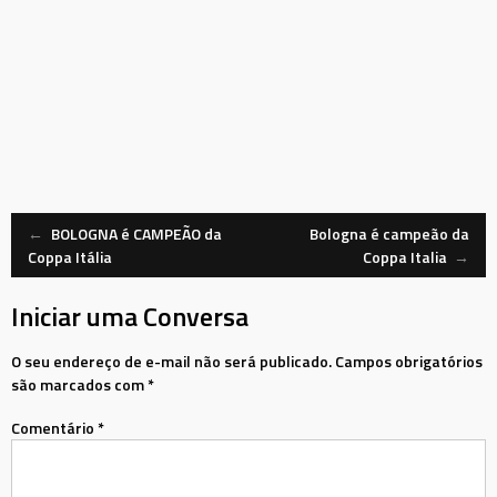
Navegação
←
BOLOGNA é CAMPEÃO da
Bologna é campeão da
Coppa Itália
Coppa Italia
→
de
Iniciar uma Conversa
Mensagem
O seu endereço de e-mail não será publicado.
Campos obrigatórios
são marcados com
*
Comentário
*