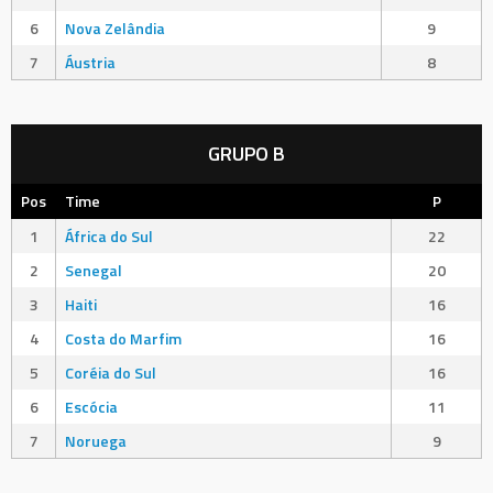
6
Nova Zelândia
9
7
Áustria
8
GRUPO B
Pos
Time
P
1
África do Sul
22
2
Senegal
20
3
Haiti
16
4
Costa do Marfim
16
5
Coréia do Sul
16
6
Escócia
11
7
Noruega
9