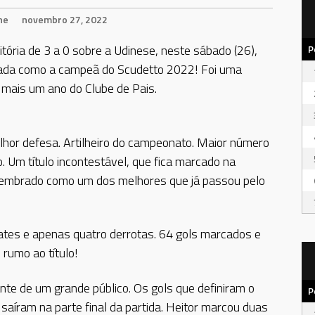
ne
novembro 27, 2022
itória de 3 a 0 sobre a Udinese, neste sábado (26),
P
rada como a campeã do Scudetto 2022! Foi uma
o mais um ano do Clube de Pais.
hor defesa. Artilheiro do campeonato. Maior número
 Um título incontestável, que fica marcado na
á lembrado como um dos melhores que já passou pelo
ates e apenas quatro derrotas. 64 gols marcados e
 rumo ao título!
nte de um grande público. Os gols que definiram o
P
saíram na parte final da partida. Heitor marcou duas