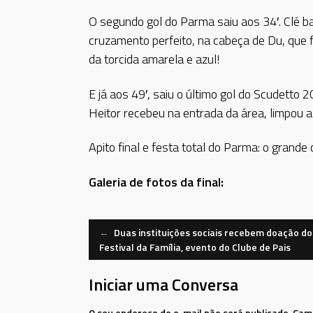
O segundo gol do Parma saiu aos 34′. Clé 
cruzamento perfeito, na cabeça de Du, que 
da torcida amarela e azul!
E já aos 49′, saiu o último gol do Scudett
Heitor recebeu na entrada da área, limpou a
Apito final e festa total do Parma: o gran
Galeria de fotos da final:
Navegação
←
Duas instituições sociais recebem doação do
Festival da Família, evento do Clube de Pais
de
Iniciar uma Conversa
Mensagem
O seu endereço de e-mail não será publicado.
Camp