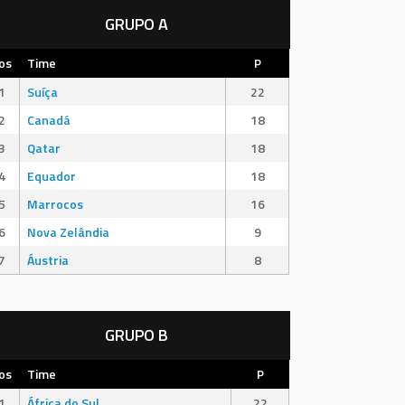
GRUPO A
os
Time
P
1
Suíça
22
2
Canadá
18
3
Qatar
18
4
Equador
18
5
Marrocos
16
6
Nova Zelândia
9
7
Áustria
8
GRUPO B
os
Time
P
1
África do Sul
22