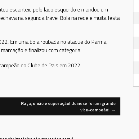
bateu escanteio pelo lado esquerdo e mandou um
fechava na segunda trave. Bola na rede e muita festa
o 2022. Em uma bola roubada no ataque do Parma,
 marcação e finalizou com categoria!
de campeão do Clube de Pais em 2022!
Raça, união e superação! Udinese foi um grande
vice-campeão!
→
os obrigatórios são marcados com
*