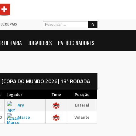
PESQUISAR
UBE DE PAIS
POR:
RTILHARIA
JOGADORES
PATROCINADORES
[COPA DO MUNDO 2026] 13ª RODADA
#
Jogador
Time
Posição
5
Ary
Lateral
0
Marco
Volante