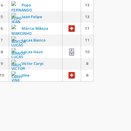
4
Pupo
13
5
Jean Felipe
13
6
Márcio Miksza
11
7
Lucas Bianco
11
8
Lucas Haus
10
9
Victor Carpi
8
10
Vine
8