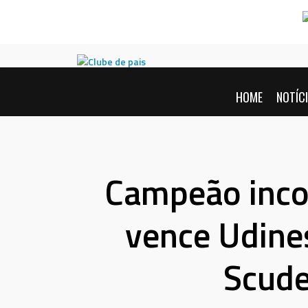
Pular
para
conteúdo
HOME
NOTÍC
Campeão inco
vence Udine
Scude