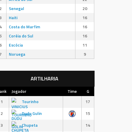
2
Senegal
20
3
Haiti
16
4
Costa do Marfim
16
5
Coréia do Sul
16
6
Escócia
11
7
Noruega
9
ARTILHARIA
ank
Jogador
Time
G
1
Tourinho
17
2
Dudu Gulin
15
3
Chupeta
14