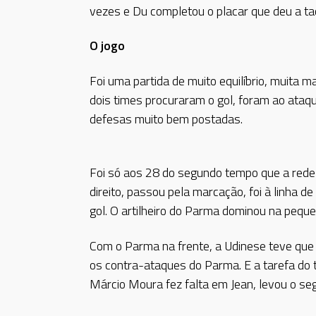
vezes e Du completou o placar que deu a taç
O jogo
Foi uma partida de muito equilíbrio, muita m
dois times procuraram o gol, foram ao ata
defesas muito bem postadas.
Foi só aos 28 do segundo tempo que a rede b
direito, passou pela marcação, foi à linha d
gol. O artilheiro do Parma dominou na pequ
Com o Parma na frente, a Udinese teve que
os contra-ataques do Parma. E a tarefa do ti
Márcio Moura fez falta em Jean, levou o se