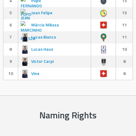
4
Pupo
13
5
Jean Felipe
13
6
Márcio Miksza
11
7
Lucas Bianco
11
8
Lucas Haus
10
9
Victor Carpi
8
10
Vine
8
Naming Rights