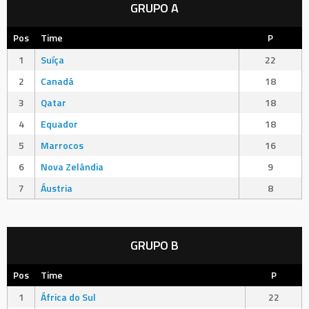
GRUPO A
Pos
Time
P
1
Suíça
22
2
Canadá
18
3
Qatar
18
4
Equador
18
5
Marrocos
16
6
Nova Zelândia
9
7
Áustria
8
GRUPO B
Pos
Time
P
1
África do Sul
22