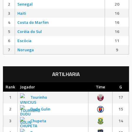
2
Senegal
20
3
Haiti
16
4
Costa do Marfim
16
5
Coréia do Sul
16
6
Escócia
11
7
Noruega
9
ARTILHARIA
Rank
Jogador
Time
G
1
Tourinho
17
2
Dudu Gulin
15
3
Chupeta
14