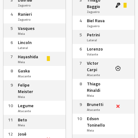
Zagueiro
Baggio
Zagueiro
4
Ranieri
Zagueiro
4
Biel Rava
Zagueiro
5
Vasques
Meia
5
Petrini
Lateral
6
Lincoln
Lateral
6
Lorenzo
Volante
7
Hayashida
Meia
7
Victor
Carpi
8
Gaska
Atacante
Atacante
8
Thiago
9
Felipe
Rinaldi
Meister
Meia
Meia
9
Brunetti
10
Legume
Atacante
Atacante
10
Edson
11
Beto
Toninello
Meia
Meia
12
José