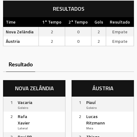
RESULTADOS
Time
1° Tempo
2° Tempo
Gols
Resultado
Nova Zelândia
2
0
2
Empate
Áustria
2
0
2
Empate
Resultado
NOVA ZELÂNDIA
ÁUSTRIA
1
Vacaria
1
Piauí
Goleiro
Goleiro
2
Rafa
2
Lucas
Xavier
Ritzmann
Lateral
Meia
3
Davi BB
3
Thiago