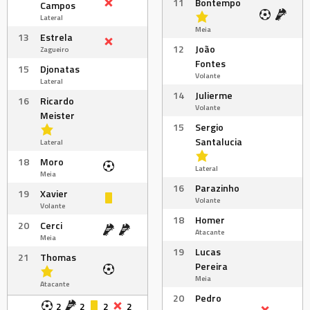
11
Bontempo
Campos
Lateral
Meia
13
Estrela
12
João
Zagueiro
Fontes
15
Djonatas
Volante
Lateral
14
Julierme
16
Ricardo
Volante
Meister
15
Sergio
Santalucia
Lateral
18
Moro
Lateral
Meia
16
Parazinho
19
Xavier
Volante
Volante
18
Homer
20
Cerci
Atacante
Meia
19
Lucas
21
Thomas
Pereira
Meia
Atacante
20
Pedro
2
2
2
2