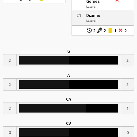
Gomes
Lateral
21
Dizinho
Lateral
2
2
1
2
G
2
2
A
2
2
CA
2
1
CV
0
0