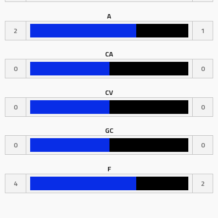
A
2
1
CA
0
0
CV
0
0
GC
0
0
F
4
2