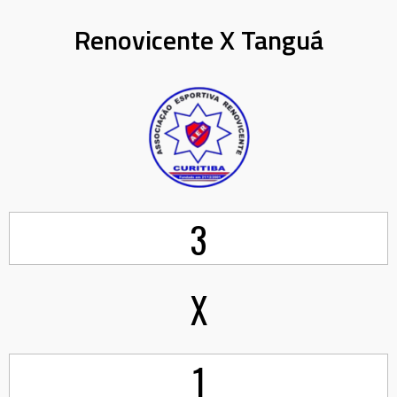
Renovicente X Tanguá
3
X
1