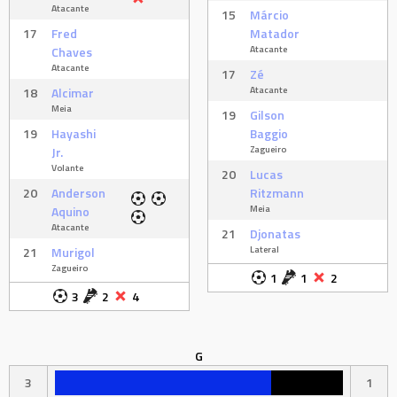
Atacante
15
Márcio
17
Fred
Matador
Atacante
Chaves
Atacante
17
Zé
Atacante
18
Alcimar
Meia
19
Gilson
19
Hayashi
Baggio
Zagueiro
Jr.
Volante
20
Lucas
20
Anderson
Ritzmann
Meia
Aquino
Atacante
21
Djonatas
Lateral
21
Murigol
Zagueiro
1
1
2
3
2
4
G
3
1