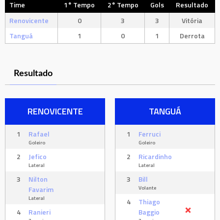
Time
1° Tempo
2° Tempo
Gols
Resultado
Renovicente
0
3
3
Vitória
Tanguá
1
0
1
Derrota
Resultado
RENOVICENTE
TANGUÁ
1
Rafael
1
Ferruci
Goleiro
Goleiro
2
Jefico
2
Ricardinho
Lateral
Lateral
3
Nilton
3
Bill
Volante
Favarim
Lateral
4
Thiago
4
Ranieri
Baggio