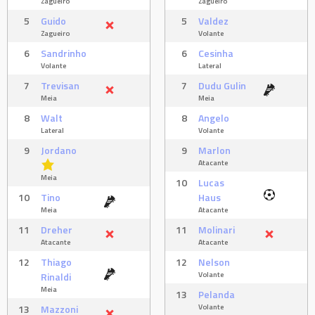
Zagueiro
Zagueiro
5
Guido
5
Valdez
Zagueiro
Volante
6
Sandrinho
6
Cesinha
Volante
Lateral
7
Trevisan
7
Dudu Gulin
Meia
Meia
8
Walt
8
Angelo
Lateral
Volante
9
Jordano
9
Marlon
Atacante
Meia
10
Lucas
10
Tino
Haus
Meia
Atacante
11
Dreher
11
Molinari
Atacante
Atacante
12
Thiago
12
Nelson
Volante
Rinaldi
Meia
13
Pelanda
Volante
13
Mazzoni