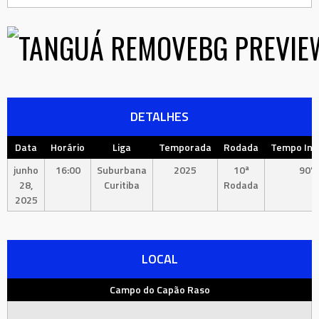
DETALHES
Data
Horário
Liga
Temporada
Rodada
Tempo Int
junho
16:00
Suburbana
2025
10ª
90'
28,
Curitiba
Rodada
2025
LOCAL
Campo do Capão Raso