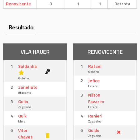
Renovicente
0
1
1
Derrota
Resultado
VILA HAUER
RENOVICENTE
1
Saldanha
1
Rafael
Goleiro
Goleiro
2
Jefico
Lateral
2
Zanellato
Atacante
3
Nilton
3
Gulin
Favarim
Zagueiro
Lateral
4
Quik
4
Ranieri
Meia
Zagueiro
5
Vitor
5
Guido
Zagueiro
Chaves