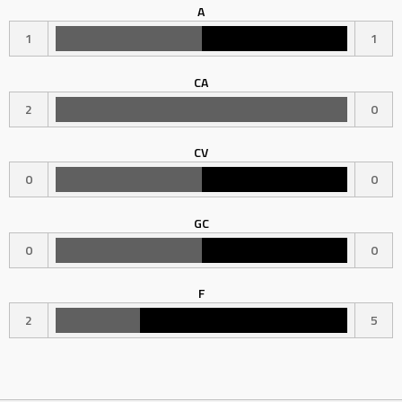
A
1
1
CA
2
0
CV
0
0
GC
0
0
F
2
5