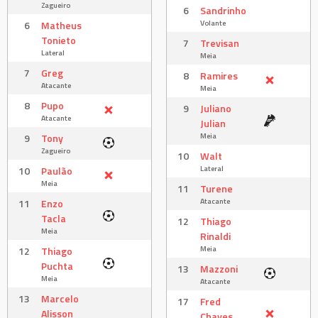
Zagueiro
6
Sandrinho
Volante
6
Matheus
Tonieto
7
Trevisan
Lateral
Meia
7
Greg
8
Ramires
Atacante
Meia
8
Pupo
9
Juliano
Atacante
Julian
Meia
9
Tony
Zagueiro
10
Walt
Lateral
10
Paulão
Meia
11
Turene
Atacante
11
Enzo
Tacla
12
Thiago
Meia
Rinaldi
Meia
12
Thiago
Puchta
13
Mazzoni
Meia
Atacante
13
Marcelo
17
Fred
Alisson
Chaves