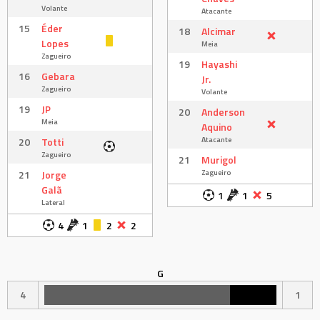
Volante
Atacante
15
Éder
18
Alcimar
Lopes
Meia
Zagueiro
19
Hayashi
16
Gebara
Jr.
Zagueiro
Volante
19
JP
20
Anderson
Meia
Aquino
Atacante
20
Totti
Zagueiro
21
Murigol
Zagueiro
21
Jorge
Galã
1
1
5
Lateral
4
1
2
2
G
4
1