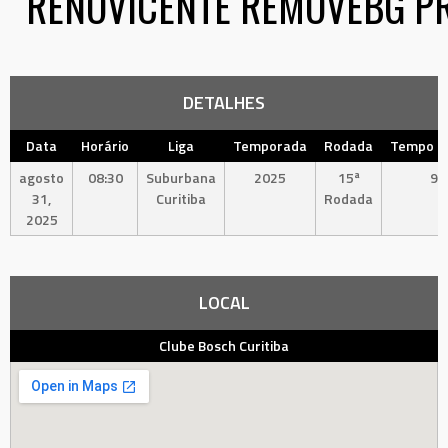
DETALHES
Data
Horário
Liga
Temporada
Rodada
Tempo In
agosto
08:30
Suburbana
2025
15ª
90
31,
Curitiba
Rodada
2025
LOCAL
Clube Bosch Curitiba