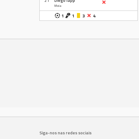
21
Diego Iapp
Meia
1
1
3
4
Siga-nos nas redes sociais