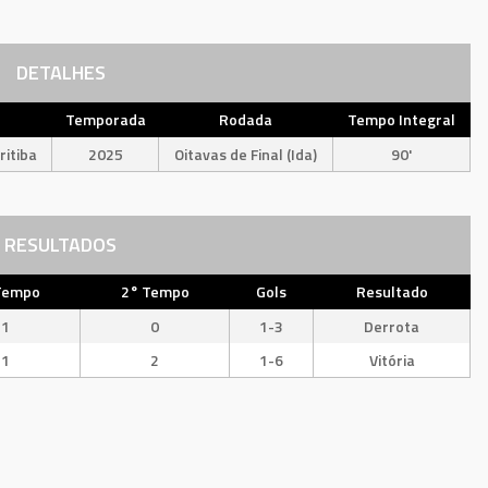
DETALHES
Temporada
Rodada
Tempo Integral
itiba
2025
Oitavas de Final (Ida)
90'
RESULTADOS
Tempo
2° Tempo
Gols
Resultado
1
0
1-3
Derrota
1
2
1-6
Vitória