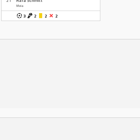
21
Rafa Schmitt
Meia
3
2
2
2