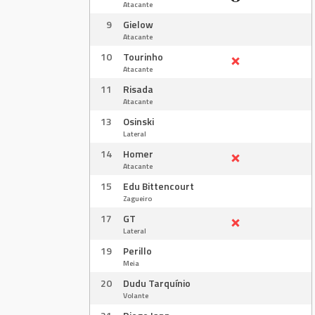
Atacante
9
Gielow
Atacante
10
Tourinho
Atacante
11
Risada
Atacante
13
Osinski
Lateral
14
Homer
Atacante
15
Edu Bittencourt
Zagueiro
17
GT
Lateral
19
Perillo
Meia
20
Dudu Tarquínio
Volante