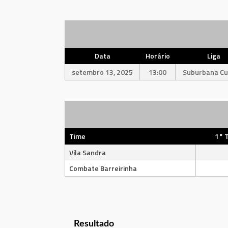
Data
Horário
Liga
setembro 13, 2025
13:00
Suburbana Cur
Time
1° 
Vila Sandra
Combate Barreirinha
Resultado