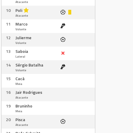
Atacante
10
Poli
Atacante
11
Marco
Volante
12
Julierme
Volante
13
Saboia
Lateral
14
Sérgio Batalha
Volante
15
Cacá
Meia
16
Jair Rodrigues
Atacante
19
Bruninho
Meia
20
Pisca
Atacante