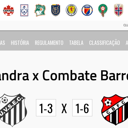
CL
IAS
HISTÓRIA
REGULAMENTO
TABELA
CLASSIFICAÇÃO
A
andra x Combate Barr
1-3
X
1-6