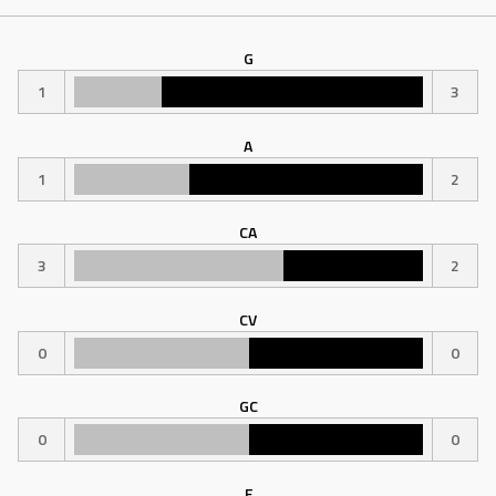
G
1
3
A
1
2
CA
3
2
CV
0
0
GC
0
0
F