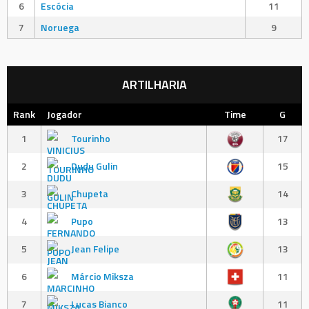
6
Escócia
11
7
Noruega
9
ARTILHARIA
Rank
Jogador
Time
G
1
Tourinho
17
2
Dudu Gulin
15
3
Chupeta
14
4
Pupo
13
5
Jean Felipe
13
6
Márcio Miksza
11
7
Lucas Bianco
11