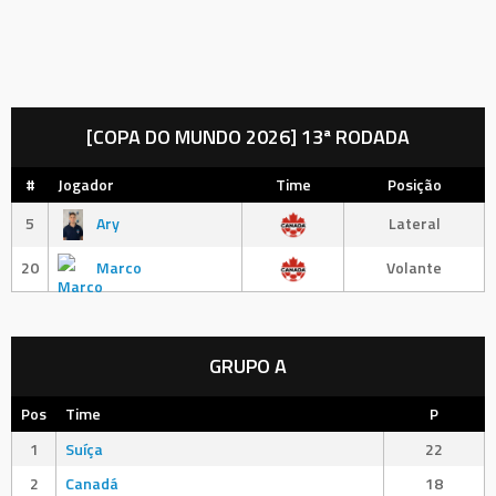
[COPA DO MUNDO 2026] 13ª RODADA
#
Jogador
Time
Posição
5
Ary
Lateral
20
Marco
Volante
GRUPO A
Pos
Time
P
1
Suíça
22
2
Canadá
18