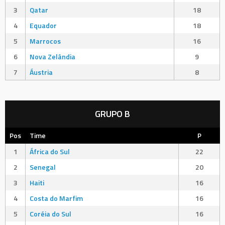
3
Qatar
18
4
Equador
18
5
Marrocos
16
6
Nova Zelândia
9
7
Áustria
8
GRUPO B
Pos
Time
P
1
África do Sul
22
2
Senegal
20
3
Haiti
16
4
Costa do Marfim
16
5
Coréia do Sul
16