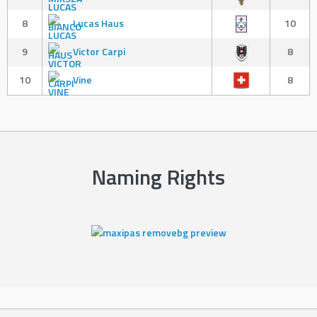
8
Lucas Haus
10
9
Victor Carpi
8
10
Vine
8
Naming Rights