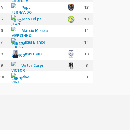
4
Pupo
13
5
Jean Felipe
13
6
Márcio Miksza
11
7
Lucas Bianco
11
8
Lucas Haus
10
9
Victor Carpi
8
10
Vine
8