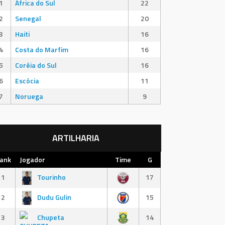
1
África do Sul
22
2
Senegal
20
3
Haiti
16
4
Costa do Marfim
16
5
Coréia do Sul
16
6
Escócia
11
7
Noruega
9
ARTILHARIA
ank
Jogador
Time
G
1
Tourinho
17
2
Dudu Gulin
15
3
Chupeta
14