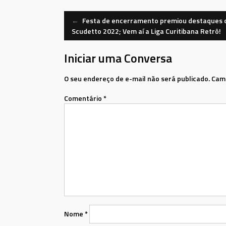
Navegação
←
Festa de encerramento premiou destaques 
Scudetto 2022; Vem aí a Liga Curitibana Retrô!
de
Iniciar uma Conversa
Mensagem
O seu endereço de e-mail não será publicado.
Camp
Comentário
*
Nome
*