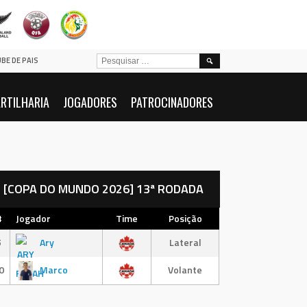
PESQUISAR
UBE DE PAIS
POR:
RTILHARIA
JOGADORES
PATROCINADORES
[COPA DO MUNDO 2026] 13ª RODADA
#
Jogador
Time
Posição
5
Ary
Lateral
0
Marco
Volante