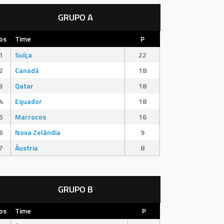
GRUPO A
os
Time
P
1
Suíça
22
2
Canadá
18
3
Qatar
18
4
Equador
18
5
Marrocos
16
6
Nova Zelândia
9
7
Áustria
8
GRUPO B
os
Time
P