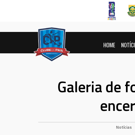
Pular
para
conteúdo
HOME
NOTÍC
Galeria de f
ence
Notícias