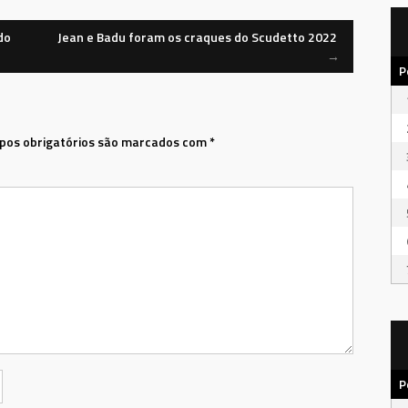
do
Jean e Badu foram os craques do Scudetto 2022
→
P
os obrigatórios são marcados com
*
P