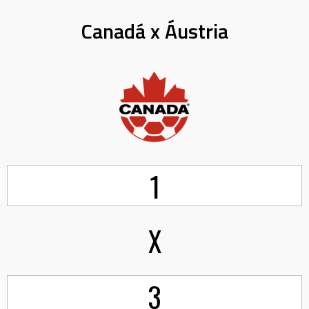
Canadá x Áustria
1
X
3