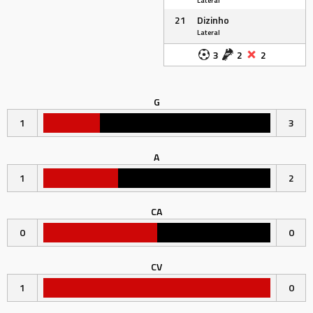
Lateral
21
Dizinho
Lateral
3
2
2
G
1
3
A
1
2
CA
0
0
CV
1
0