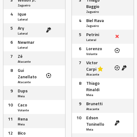
Zagueiro
Baggio
Zagueiro
4
Ique
Lateral
4
Biel Rava
Zagueiro
5
Ary
Lateral
5
Petrini
Lateral
6
Newmar
Lateral
6
Lorenzo
Volante
7
Zé
Atacante
7
Victor
Carpi
8
Gui
Atacante
Zanellato
Atacante
8
Thiago
Rinaldi
9
Dups
Meia
Meia
9
Brunetti
10
Caco
Atacante
Volante
10
Edson
11
Rena
Toninello
Meia
Meia
12
Bico