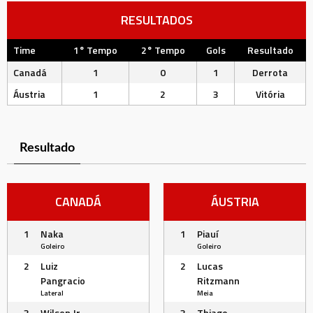
RESULTADOS
Time
1° Tempo
2° Tempo
Gols
Resultado
Canadá
1
0
1
Derrota
Áustria
1
2
3
Vitória
Resultado
CANADÁ
ÁUSTRIA
1
Naka
1
Piauí
Goleiro
Goleiro
2
Luiz
2
Lucas
Pangracio
Ritzmann
Lateral
Meia
3
Wilson Jr.
3
Thiago