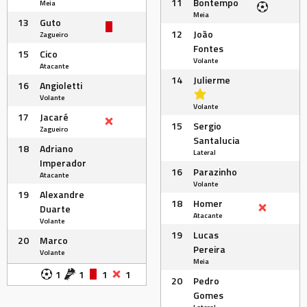
11
Bontempo
Meia
Meia
13
Guto
12
João
Zagueiro
Fontes
15
Cico
Volante
Atacante
14
Julierme
16
Angioletti
Volante
Volante
17
Jacaré
15
Sergio
Zagueiro
Santalucia
18
Adriano
Lateral
Imperador
16
Parazinho
Atacante
Volante
19
Alexandre
18
Homer
Duarte
Atacante
Volante
19
Lucas
20
Marco
Pereira
Volante
Meia
1
1
1
1
20
Pedro
Gomes