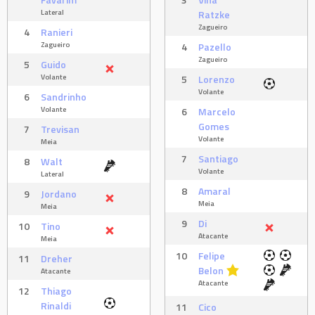
Lateral
Ratzke
Zagueiro
4
Ranieri
Zagueiro
4
Pazello
Zagueiro
5
Guido
Volante
5
Lorenzo
Volante
6
Sandrinho
Volante
6
Marcelo
Gomes
7
Trevisan
Volante
Meia
7
Santiago
8
Walt
Volante
Lateral
8
Amaral
9
Jordano
Meia
Meia
9
Di
10
Tino
Atacante
Meia
10
Felipe
11
Dreher
Belon
Atacante
Atacante
12
Thiago
Rinaldi
11
Cico