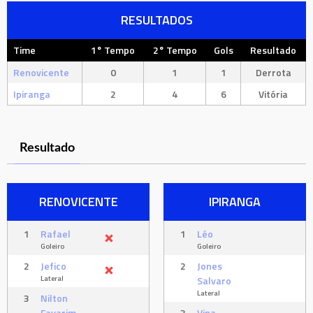
RESULTADOS
Time
1° Tempo
2° Tempo
Gols
Resultado
Renovicente
0
1
1
Derrota
Ipiranga
2
4
6
Vitória
Resultado
RENOVICENTE
IPIRANGA
1
Rafael
1
Léo
Goleiro
Goleiro
2
Jefico
2
Jones
Lateral
Salvaro
Lateral
3
Nilton
Favarim
3
Vina