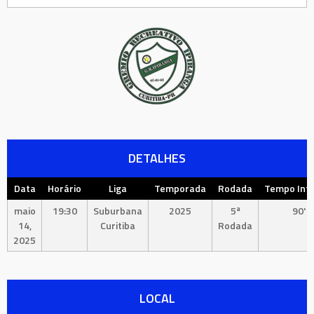
DETALHES
Data
Horário
Liga
Temporada
Rodada
Tempo Inte
maio
19:30
Suburbana
2025
5ª
90'
14,
Curitiba
Rodada
2025
LOCAL