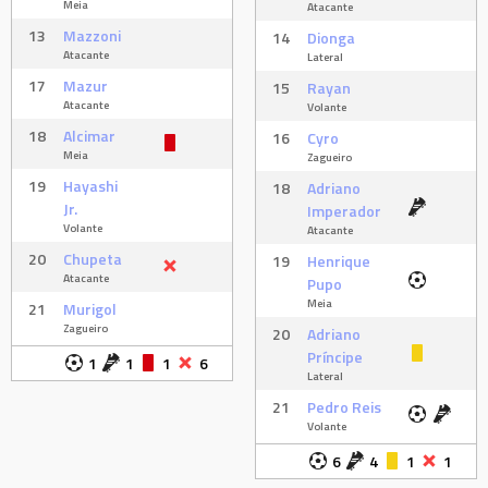
Meia
Atacante
13
Mazzoni
14
Dionga
Atacante
Lateral
17
Mazur
15
Rayan
Atacante
Volante
18
Alcimar
16
Cyro
Meia
Zagueiro
19
Hayashi
18
Adriano
Jr.
Imperador
Volante
Atacante
20
Chupeta
19
Henrique
Atacante
Pupo
Meia
21
Murigol
Zagueiro
20
Adriano
Príncipe
1
1
1
6
Lateral
21
Pedro Reis
Volante
6
4
1
1