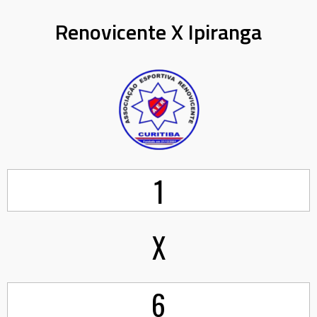
Renovicente X Ipiranga
1
X
6