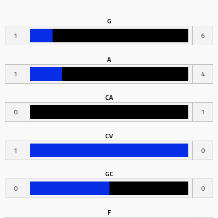
G
1
6
A
1
4
CA
0
1
CV
1
0
GC
0
0
F