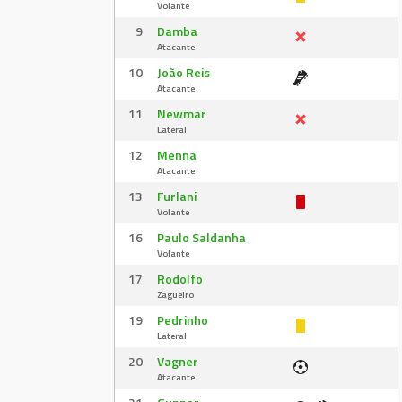
Volante
9
Damba
Atacante
10
João Reis
Atacante
11
Newmar
Lateral
12
Menna
Atacante
13
Furlani
Volante
16
Paulo Saldanha
Volante
17
Rodolfo
Zagueiro
19
Pedrinho
Lateral
20
Vagner
Atacante