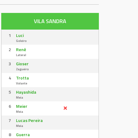
VILA SANDRA
1
Luci
Goleiro
2
Renê
Lateral
3
Gioser
Zagueiro
4
Trotta
Volante
5
Hayashida
Meia
6
Meier
Meia
7
Lucas Pereira
Meia
8
Guerra