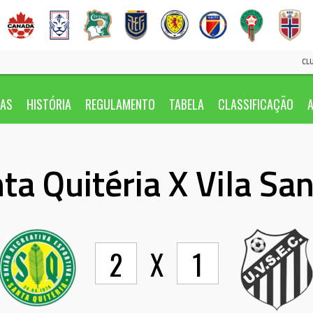
CL
IAS
HISTÓRIA
REGULAMENTO
TABELA
CLASSIFICAÇÃO
A
ta Quitéria X Vila Sa
2
X
1