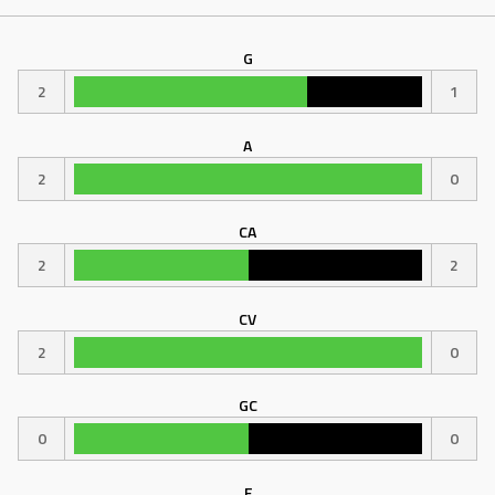
G
2
1
A
2
0
CA
2
2
CV
2
0
GC
0
0
F