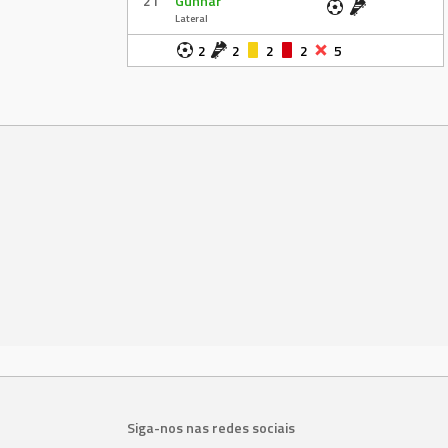
21
Gunnar
Lateral
2
2
2
2
5
Siga-nos nas redes sociais