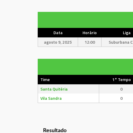
Data
Horário
Liga
agosto 9, 2025
12:00
Suburbana Cu
Time
1° Tempo
Santa Quitéria
0
Vila Sandra
0
Resultado