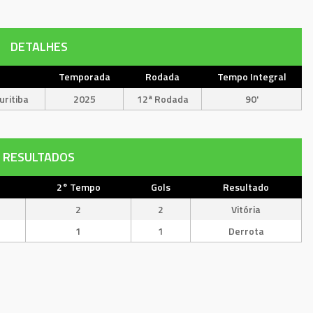
DETALHES
Temporada
Rodada
Tempo Integral
ritiba
2025
12ª Rodada
90'
RESULTADOS
2° Tempo
Gols
Resultado
2
2
Vitória
1
1
Derrota