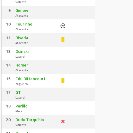
Volante
9
Gielow
Atacante
10
Tourinho
Atacante
11
Risada
Atacante
13
Osinski
Lateral
14
Homer
Atacante
15
Edu Bittencourt
Zagueiro
17
GT
Lateral
19
Perillo
Meia
20
Dudu Tarquínio
Volante