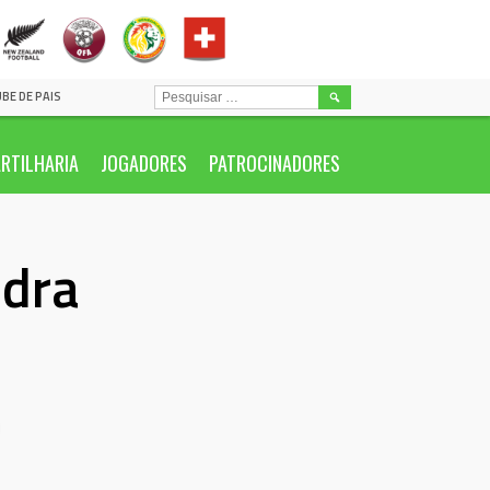
PESQUISAR
UBE DE PAIS
POR:
RTILHARIA
JOGADORES
PATROCINADORES
ndra