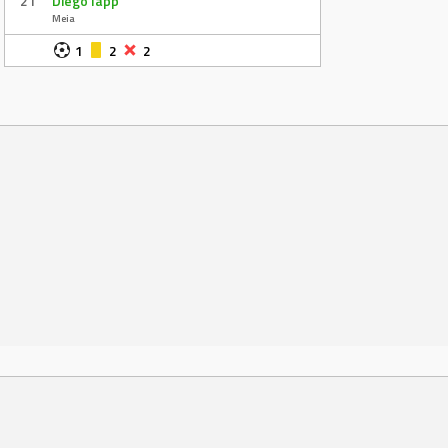
21
Diego Iapp
Meia
1
2
2