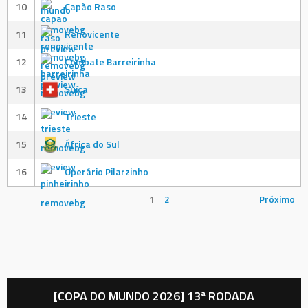
10
Capão Raso
11
Renovicente
12
Combate Barreirinha
13
Suíça
14
Trieste
15
África do Sul
16
Operário Pilarzinho
1
2
Próximo
[COPA DO MUNDO 2026] 13ª RODADA