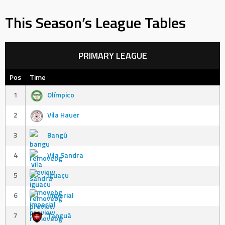
This Season’s League Tables
PRIMARY LEAGUE
Pos
Time
1
Olímpico
2
Vila Hauer
3
Bangú
4
Vila Sandra
5
Iguaçu
6
Imperial
7
Tanguá