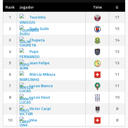
Rank
Jogador
Time
G
1
Tourinho
17
2
Dudu Gulin
15
3
Chupeta
14
4
Pupo
13
5
Jean Felipe
13
6
Márcio Miksza
11
7
Lucas Bianco
11
8
Lucas Haus
10
9
Victor Carpi
8
10
Vine
8