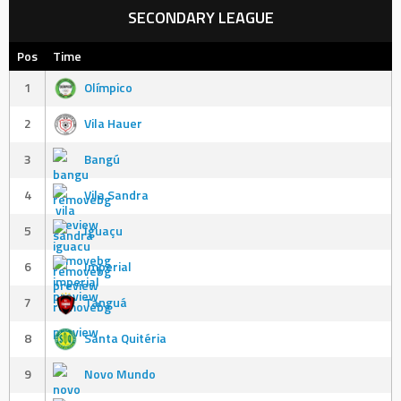
SECONDARY LEAGUE
Pos
Time
1
Olímpico
2
Vila Hauer
3
Bangú
4
Vila Sandra
5
Iguaçu
6
Imperial
7
Tanguá
8
Santa Quitéria
9
Novo Mundo