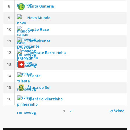
8
Santa Quitéria
9
Novo Mundo
10
Capão Raso
11
Renovicente
12
Combate Barreirinha
13
Suíça
14
Trieste
15
África do Sul
16
Operário Pilarzinho
1
2
Próximo