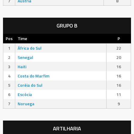
7
Áustria
8
GRUPO B
Pos
Time
P
1
África do Sul
22
2
Senegal
20
3
Haiti
16
4
Costa do Marfim
16
5
Coréia do Sul
16
6
Escócia
11
7
Noruega
9
ARTILHARIA