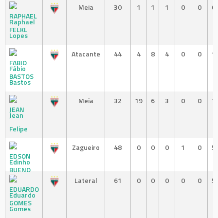
Meia
30
1
1
1
0
0
0
Raphael
Lopes
Atacante
44
4
8
4
0
0
1
Fábio
Bastos
Meia
32
19
6
3
0
0
1
Jean
Felipe
Zagueiro
48
0
0
0
1
0
5
Edinho
Lateral
61
0
0
0
0
0
5
Eduardo
Gomes