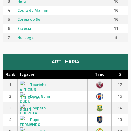
3
Haiti
16
4
Costa do Marfim
16
5
Coréia do Sul
16
6
Escócia
11
7
Noruega
9
ARTILHARIA
Rank
Jogador
Time
G
1
Tourinho
17
2
Dudu Gulin
15
3
Chupeta
14
4
Pupo
13