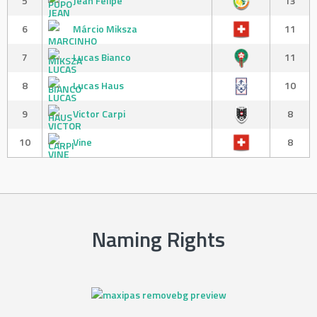
5
Jean Felipe
13
6
Márcio Miksza
11
7
Lucas Bianco
11
8
Lucas Haus
10
9
Victor Carpi
8
10
Vine
8
Naming Rights