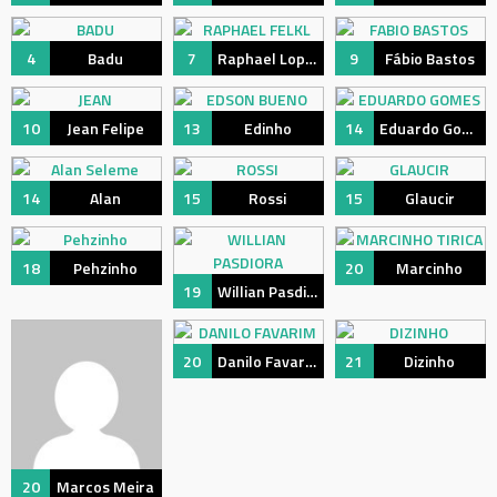
4
Badu
7
Raphael Lopes
9
Fábio Bastos
10
Jean Felipe
13
Edinho
14
Eduardo Gomes
14
Alan
15
Rossi
15
Glaucir
18
Pehzinho
20
Marcinho
19
Willian Pasdiora
20
Danilo Favarim
21
Dizinho
20
Marcos Meira