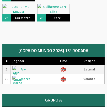
21
Gui Mazzo
40
Cerci
[COPA DO MUNDO 2026] 13ª RODADA
#
Jogador
Time
Posição
5
Ary
Lateral
20
Marco
Volante
GRUPO A