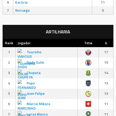
6
Escócia
11
7
Noruega
9
ARTILHARIA
Rank
Jogador
Time
G
1
Tourinho
17
2
Dudu Gulin
15
3
Chupeta
14
4
Pupo
13
5
Jean Felipe
13
6
Márcio Miksza
11
7
Lucas Bianco
11