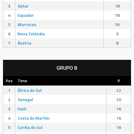
3
Qatar
18
4
Equador
18
5
Marrocos
16
6
Nova Zelândia
9
7
Áustria
8
GRUPO B
Pos
Time
P
1
África do Sul
22
2
Senegal
20
3
Haiti
16
4
Costa do Marfim
16
5
Coréia do Sul
16