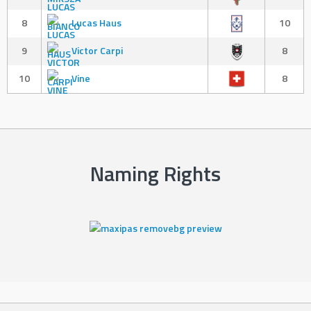
8
Lucas Haus
10
9
Victor Carpi
8
10
Vine
8
Naming Rights