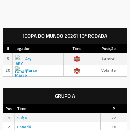
[COPA DO MUNDO 2026] 13ª RODADA
#
Jogador
Time
Posição
5
Ary
Lateral
20
Marco
Volante
GRUPO A
Pos
Time
P
1
Suíça
22
2
Canadá
18