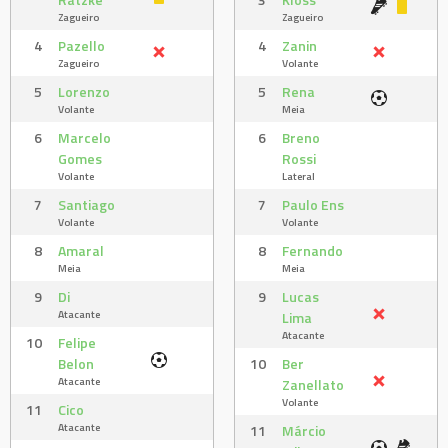
Zagueiro
Zagueiro
4
Pazello
4
Zanin
Zagueiro
Volante
5
Lorenzo
5
Rena
Volante
Meia
6
Marcelo
6
Breno
Gomes
Rossi
Volante
Lateral
7
Santiago
7
Paulo Ens
Volante
Volante
8
Amaral
8
Fernando
Meia
Meia
9
Di
9
Lucas
Atacante
Lima
Atacante
10
Felipe
Belon
10
Ber
Atacante
Zanellato
Volante
11
Cico
Atacante
11
Márcio