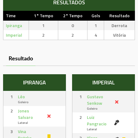
RESULTADOS
Time
1° Tempo
2° Tempo
Gols
Resultado
Ipiranga
1
0
1
Derrota
Imperial
2
2
4
Vitória
Resultado
IPIRANGA
IMPERIAL
1
Léo
1
Gustavo
Goleiro
Senkow
Goleiro
2
Jones
Salvaro
2
Luiz
Lateral
Pangracio
Lateral
3
Vina
Ratzke
3
Kloss