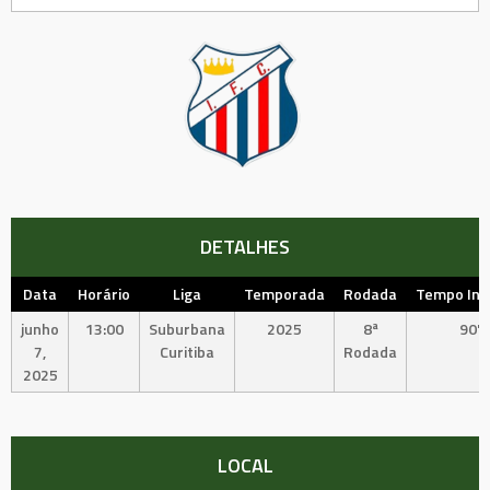
DETALHES
Data
Horário
Liga
Temporada
Rodada
Tempo Int
junho
13:00
Suburbana
2025
8ª
90'
7,
Curitiba
Rodada
2025
LOCAL