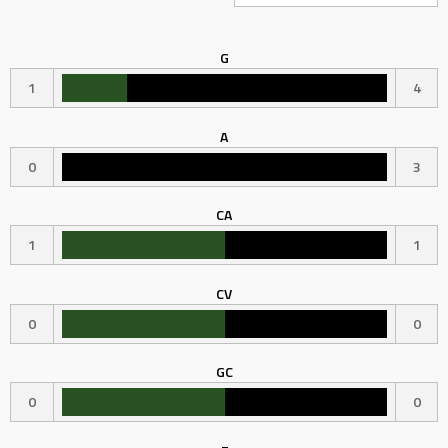
G
1
4
A
0
3
CA
1
1
CV
0
0
GC
0
0