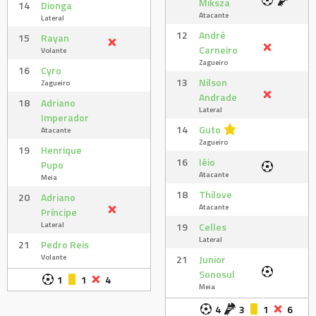
Miksza
14
Dionga
Atacante
Lateral
12
André
15
Rayan
Carneiro
Volante
Zagueiro
16
Cyro
13
Nilson
Zagueiro
Andrade
18
Adriano
Lateral
Imperador
14
Guto
Atacante
Zagueiro
19
Henrique
16
Iéio
Pupo
Atacante
Meia
18
Thilove
20
Adriano
Atacante
Príncipe
Lateral
19
Celles
Lateral
21
Pedro Reis
Volante
21
Junior
Sonosul
1
1
4
Meia
4
3
1
6