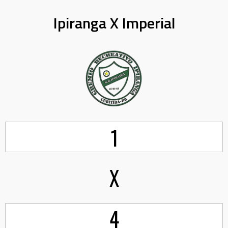
Ipiranga X Imperial
1
X
4