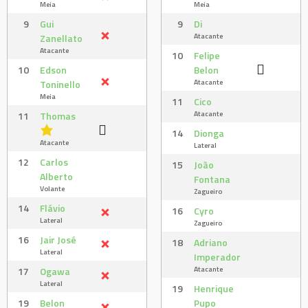
Meia
Meia
9
Gui
9
Di
Atacante
Zanellato
Atacante
10
Felipe
10
Edson
Belon
Atacante
Toninello
Meia
11
Cico
Atacante
11
Thomas
14
Dionga
Atacante
Lateral
12
Carlos
15
João
Alberto
Fontana
Volante
Zagueiro
14
Flávio
16
Cyro
Lateral
Zagueiro
16
Jair José
18
Adriano
Lateral
Imperador
Atacante
17
Ogawa
Lateral
19
Henrique
19
Belon
Pupo