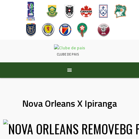
Pular
para
CLUBE DE PAIS
conteúdo
Nova Orleans X Ipiranga