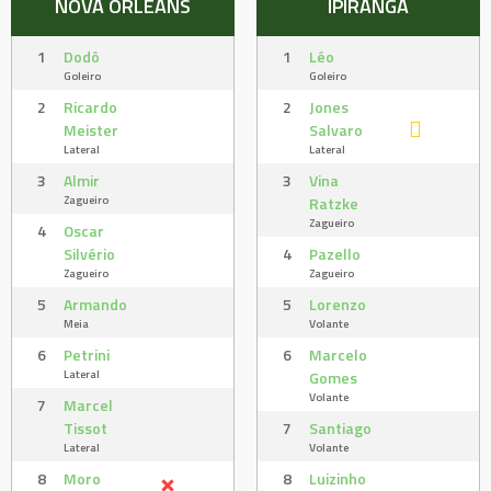
NOVA ORLEANS
IPIRANGA
1
Dodô
1
Léo
Goleiro
Goleiro
2
Ricardo
2
Jones
Meister
Salvaro
Lateral
Lateral
3
Almir
3
Vina
Zagueiro
Ratzke
Zagueiro
4
Oscar
Silvério
4
Pazello
Zagueiro
Zagueiro
5
Armando
5
Lorenzo
Meia
Volante
6
Petrini
6
Marcelo
Lateral
Gomes
Volante
7
Marcel
Tissot
7
Santiago
Lateral
Volante
8
Moro
8
Luizinho