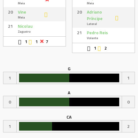
Meia
Meia
20
Vine
20
Adriano
Meia
Príncipe
Lateral
21
Nicolau
Zagueiro
21
Pedro Reis
Volante
1
1
7
1
2
G
1
1
A
0
0
CA
1
2