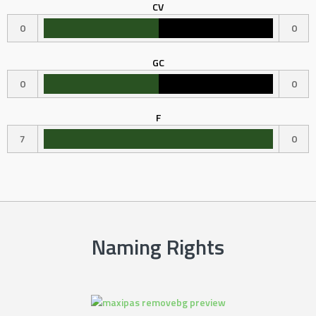
CV
0
0
GC
0
0
F
7
0
Naming Rights