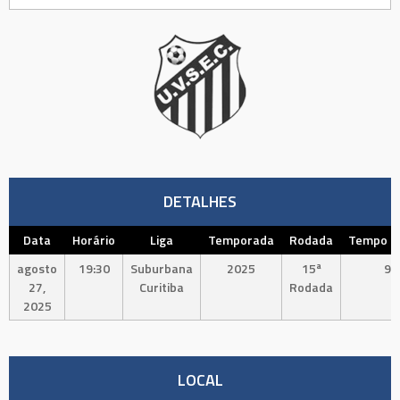
DETALHES
Data
Horário
Liga
Temporada
Rodada
Tempo In
agosto
19:30
Suburbana
2025
15ª
90
27,
Curitiba
Rodada
2025
LOCAL