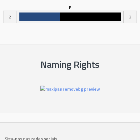
F
2
3
Naming Rights
Siga-nos nas redes sociais