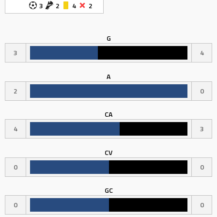
3
2
4
2
G
3
4
A
2
0
CA
4
3
CV
0
0
GC
0
0