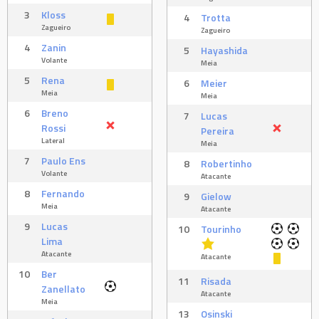
3
Kloss
4
Trotta
Zagueiro
Zagueiro
4
Zanin
5
Hayashida
Volante
Meia
5
Rena
6
Meier
Meia
Meia
6
Breno
7
Lucas
Rossi
Pereira
Lateral
Meia
7
Paulo Ens
8
Robertinho
Volante
Atacante
8
Fernando
9
Gielow
Meia
Atacante
9
Lucas
10
Tourinho
Lima
Atacante
Atacante
10
Ber
11
Risada
Zanellato
Atacante
Meia
13
Osinski