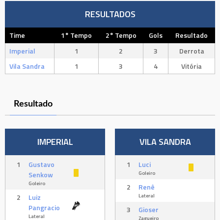
RESULTADOS
Time
1° Tempo
2° Tempo
Gols
Resultado
Imperial
1
2
3
Derrota
Vila Sandra
1
3
4
Vitória
Resultado
IMPERIAL
VILA SANDRA
1
Gustavo
1
Luci
Goleiro
Senkow
Goleiro
2
Renê
Lateral
2
Luiz
Pangracio
3
Gioser
Lateral
Zagueiro