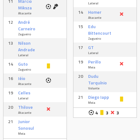
11
Márcio
Lateral
Miksza
14
Homer
Atacante
Atacante
12
André
15
Edu
Carneiro
Bittencourt
Zagueiro
Zagueiro
13
Nilson
17
GT
Andrade
Lateral
Lateral
19
Perillo
14
Guto
Meia
Zagueiro
20
Dudu
16
Iéio
Tarquínio
Atacante
Volante
19
Celles
21
Diego Iapp
Lateral
Meia
20
Thilove
4
3
3
Atacante
21
Junior
Sonosul
Meia