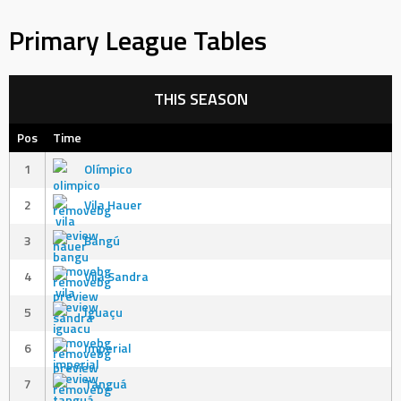
Primary League Tables
THIS SEASON
Pos
Time
1
Olímpico
2
Vila Hauer
3
Bangú
4
Vila Sandra
5
Iguaçu
6
Imperial
7
Tanguá