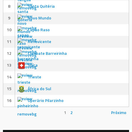
8
Santa Quitéria
9
Novo Mundo
10
Capão Raso
11
Renovicente
12
Combate Barreirinha
13
Suíça
14
Trieste
15
África do Sul
16
Operário Pilarzinho
1
2
Próximo