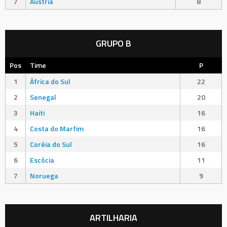
7
Áustria
8
GRUPO B
Pos
Time
P
1
África do Sul
22
2
Senegal
20
3
Haiti
16
4
Costa do Marfim
16
5
Coréia do Sul
16
6
Escócia
11
7
Noruega
9
ARTILHARIA