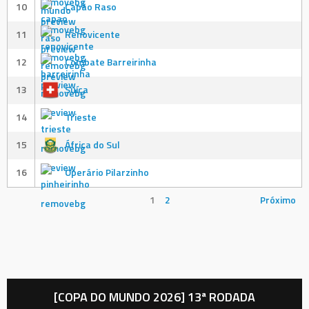
10
Capão Raso
11
Renovicente
12
Combate Barreirinha
13
Suíça
14
Trieste
15
África do Sul
16
Operário Pilarzinho
1
2
Próximo
[COPA DO MUNDO 2026] 13ª RODADA