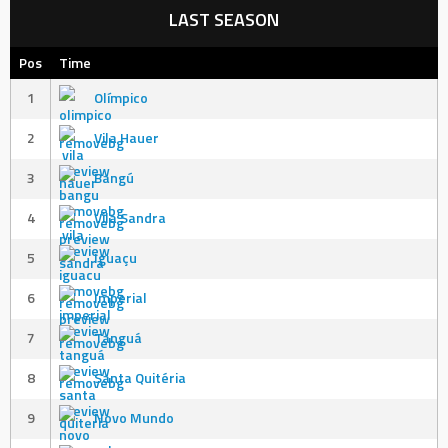
LAST SEASON
Pos
Time
1
Olímpico
2
Vila Hauer
3
Bangú
4
Vila Sandra
5
Iguaçu
6
Imperial
7
Tanguá
8
Santa Quitéria
9
Novo Mundo