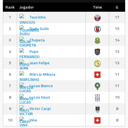
Rank
Jogador
Time
G
1
Tourinho
17
2
Dudu Gulin
15
3
Chupeta
14
4
Pupo
13
5
Jean Felipe
13
6
Márcio Miksza
11
7
Lucas Bianco
11
8
Lucas Haus
10
9
Victor Carpi
8
10
Vine
8